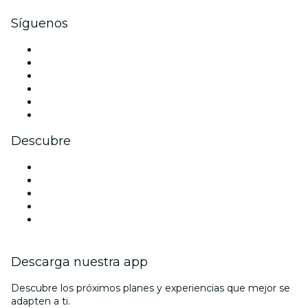
Síguenos
Facebook
X (Twitter)
Instagram
TikTok
LinkedIn
Youtube
Descubre
Locales y espacios de eventos en Birmingham
Hoy
Mañana
Esta semana
Este fin de semana
Descarga nuestra app
Descubre los próximos planes y experiencias que mejor se
adapten a ti.