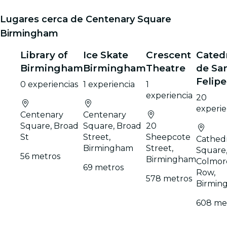
Lugares cerca de Centenary Square
Birmingham
Library of
Ice Skate
Crescent
Cated
Birmingham
Birmingham
Theatre
de Sa
Felipe
0 experiencias
1 experiencia
1
experiencia
20
experie
Centenary
Centenary
Square, Broad
Square, Broad
20
St
Street,
Sheepcote
Cathed
Birmingham
Street,
Square
56 metros
Birmingham
Colmor
69 metros
Row,
578 metros
Birmin
608 me