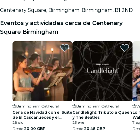
Centenary Square, Birmingham, Birmingham, B1 2ND
Eventos y actividades cerca de Centenary
Square Birmingham
Birmingham Cathedral
Birmingham Cathedral
Va
Cena de Navidad con el Suite
Candlelight: Tributo a Queen
Lo 
de El Cascanueces y el
y The Beatles
Wal
Segundo Concierto de
28 dic
23 ene
7 ag
Rachmaninov en Candlelight
Desde
20,00 GBP
Desde
20,48 GBP
Des
en la Catedral de Birmingham