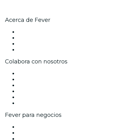
Acerca de Fever
Prensa
Únete al equipo
Tarjetas Regalo
Centro de asistencia
Colabora con nosotros
Gestiona tu evento
Publica tu evento
Eventos y beneficios para empresas
Programa de Afiliados
Programa de embajadores e influencers
Colaboraciones de marca
Fever para negocios
Eventos privados y entradas de grupo
Beneficios corporativos
Tarjetas y cupones de regalo corporativos