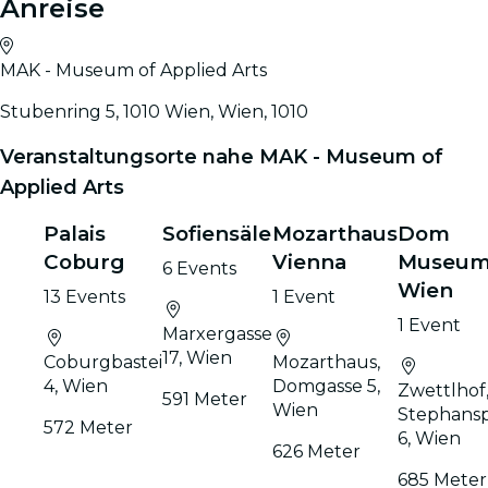
Anreise
MAK - Museum of Applied Arts
Stubenring 5, 1010 Wien, Wien, 1010
Veranstaltungsorte nahe MAK - Museum of
Applied Arts
Palais
Sofiensäle
Mozarthaus
Dom
Coburg
Vienna
Museu
6 Events
Wien
13 Events
1 Event
1 Event
Marxergasse
17, Wien
Coburgbastei
Mozarthaus,
4, Wien
Domgasse 5,
Zwettlhof
591 Meter
Wien
Stephansp
572 Meter
6, Wien
626 Meter
685 Meter