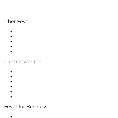
Über Fever
Presse
Wir stellen ein!
Impressum
Geschenkgutscheine
Hilfe-Center
Partner werden
Fever Zone
Veröffentliche dein Event
Firmenevents & -vorteile
Partnerprogramm
Botschafter & Influencer-Programm
Markenpartnerschaften
Fever for Business
Privatveranstaltungen & Gruppentickets