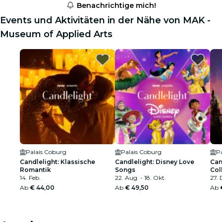
Benachrichtige mich!
Events und Aktivitäten in der Nähe von MAK -
Museum of Applied Arts
Palais Coburg
Palais Coburg
P
Candlelight: Klassische
Candlelight: Disney Love
Can
Romantik
Songs
Col
14. Feb.
22. Aug. - 18. Okt.
27. 
Ab
€ 44,00
Ab
€ 49,50
Ab