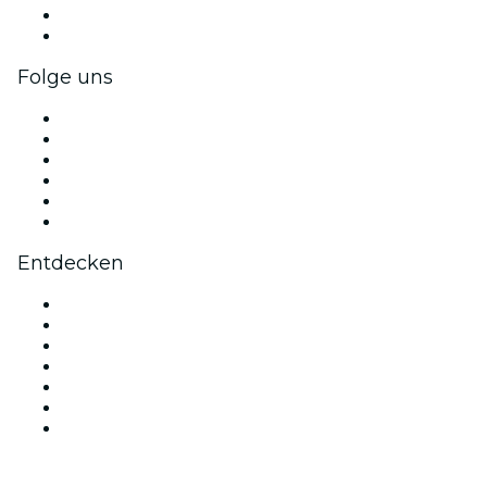
Firmenvorteile
Firmengeschenkkarten und -gutscheine
Folge uns
Facebook
X (Twitter)
Instagram
TikTok
LinkedIn
YouTube
Entdecken
Veranstaltungsorte in Wien
Österreich
Heute
Morgen
Diese Woche
Dieses Wochenende
Valentinstag