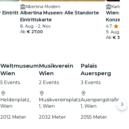
Albertina Modern
Karlskirc
Eintritt
Albertina Museen: Alle Standorte
Wien: Viv
Eintrittskarte
Konzert i
8. Aug. - 2. Nov.
4.7
Ab
€ 27,00
9. Aug. - 2.
Ab
€ 38,0
a
Weltmuseum
Musikverein
Palais
Wien
Wien
Auersperg
5 Events
2 Events
3 Events
Heldenplatz,
Musikvereinsplatz
Auerspergstraße
Wien
1, Wien
1, Wien
2012 Meter
2032 Meter
2055 Meter