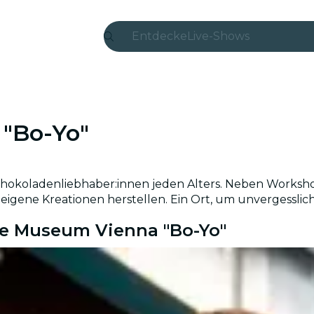
Entdecke
Live-Shows
Madrid
Candlelight
"Bo-Yo"
London
Erlebnisse und Städte
 Schokoladenliebhaber:innen jeden Alters. Neben Wor
São Paulo
eigene Kreationen herstellen. Ein Ort, um unvergessl
te Museum Vienna "Bo-Yo"
Seoul
Stadttouren
Konzerte