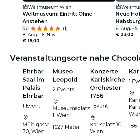
Weltmuseum Wien
Weltmu
Weltmuseum: Eintritt Ohne
Neue Hof
Anstehen
Habsburge
5.0
(1)
8. Aug. - 5.
Audiogui
€ 23,00
8. Aug. - 6. Nov.
€ 16,00
Veranstaltungsorte nahe Choco
Ehrbar
Museo
Konzerte
Kar
Saal im
Leopold
Karlskirche
1 Ev
Palais
Orchester
2 Events
Ehrbar
1756
Karl
1 Event
1 Event
Karl
Museumsplatz
Wie
1, Wien
Mühlgasse
Karlsplatz 10,
1861
1627 Meter
30, Wien
Wien