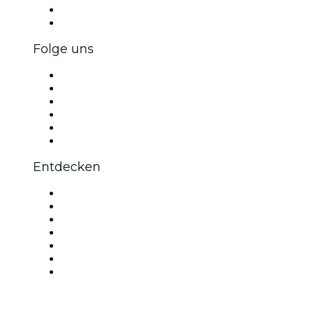
Firmenvorteile
Firmengeschenkkarten und -gutscheine
Folge uns
Facebook
X (Twitter)
Instagram
TikTok
LinkedIn
YouTube
Entdecken
Veranstaltungsorte in Wien
Österreich
Heute
Morgen
Diese Woche
Dieses Wochenende
Valentinstag