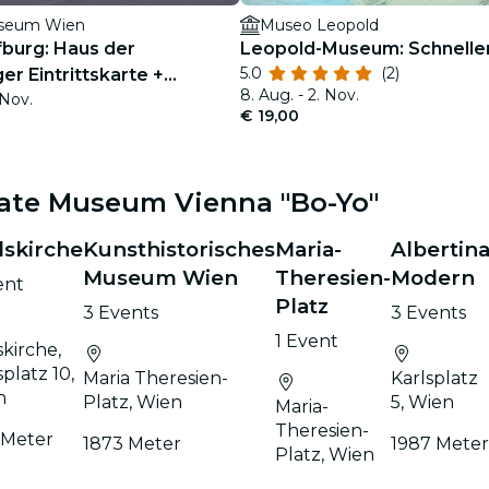
seum Wien
Museo Leopold
burg: Haus der
Leopold-Museum: Schneller 
5.0
(2)
r Eintrittskarte +
8. Aug. - 2. Nov.
 Nov.
de
€ 19,00
late Museum Vienna "Bo-Yo"
lskirche
Kunsthistorisches
Maria-
Albertin
Museum Wien
Theresien-
Modern
ent
Platz
3 Events
3 Events
1 Event
skirche,
splatz 10,
Maria Theresien-
Karlsplatz
n
Platz, Wien
5, Wien
Maria-
Theresien-
 Meter
1873 Meter
1987 Meter
Platz, Wien