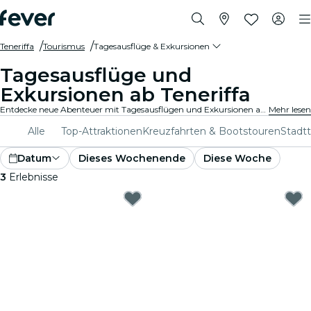
Teneriffa
Tourismus
Tagesausflüge & Exkursionen
Tagesausflüge und
Exkursionen ab Teneriffa
Entdecke neue Abenteuer mit Tagesausflügen und Exkursionen ab Teneriffa. Erkunde mit erfahrenen Guides Sehenswürdigkeiten, malerische Landschaften und kulturelle Stätten in der Umgebung. Ein Tag voller Entdeckungen und Erlebnisse, perfekt für Reisende, die das Beste der Region kennenlernen möchten.
Mehr lesen
Alle
Top-Attraktionen
Kreuzfahrten & Bootstouren
Stadt
Datum
Dieses Wochenende
Diese Woche
3
Erlebnisse