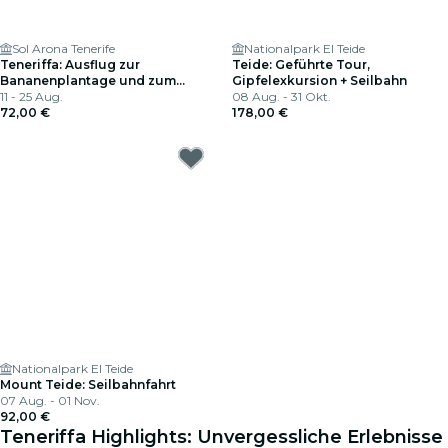
Sol Arona Tenerife
Nationalpark El Teide
Teneriffa: Ausflug zur
Teide: Geführte Tour,
Bananenplantage und zum
Gipfelexkursion + Seilbahn
Weingut + Weinprobe
11 - 25 Aug.
08 Aug. - 31 Okt.
72,00 €
178,00 €
Nationalpark El Teide
Mount Teide: Seilbahnfahrt
07 Aug. - 01 Nov.
92,00 €
Teneriffa Highlights: Unvergessliche Erlebnisse