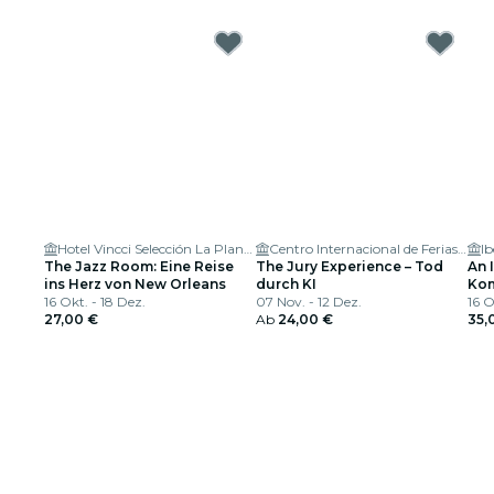
Hotel Vincci Selección La Plantación del Sur
Centro Internacional de Ferias y Congresos de Tenerife
The Jazz Room: Eine Reise
The Jury Experience – Tod
An 
ins Herz von New Orleans
durch KI
Kom
16 Okt. - 18 Dez.
07 Nov. - 12 Dez.
Glä
16 O
27,00 €
Ab
24,00 €
35,