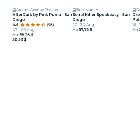
Adams Avenue Theater
Boulevard Hall
D
AfterDark by Pink Puma - San
Serial Killer Speakeasy - San
Dro
Diego
Diego
Pot
4.4
(98)
27 - 30 Aug.
16 -
07 - 09 Aug.
Ab
57,75 $
Ab
Ab
58,78 $
50,53 $