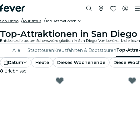
San Diego
Tourismus
Top-Attraktionen
Top-Attraktionen in San Diego
Entdecke die besten Sehenswürdigkeiten in San Diego. Von berühmten Wahrzeichen und kulturellen Hotspots bis hin zu atemberaubenden Parks und Geheimtipps. Erkunde mit diesen Erlebnissen die Orte, die man unbedingt gesehen haben muss. Entdecke, was San Diego wirklich einzigartig macht!
Mehr lesen
Top-Attra
Alle
Stadttouren
Kreuzfahrten & Bootstouren
Datum
Heute
Dieses Wochenende
Diese Woc
8
Erlebnisse