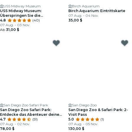
USS Midway Museum
Birch Aquarium
USS Midway Museum:
Birch Aquarium: Eintrittskarte
Überspringen Sie die
07 Aug. - 04 Nov.
Warteschlange
4.8
(40)
35,00 $
07 Aug. - 03 Nov.
Ab
31,00 $
San Diego Zoo Safari Park
San Diego Zoo
San Diego Zoo Safari Park:
San Diego Zoo & Safari Park: 2-
Entdecke das Abenteuer deines
Visit Pass
Lebens
4.7
(51)
5.0
(1)
07 Aug. - 02 Nov.
07 Aug. - 05 Nov.
78,00 $
130,00 $