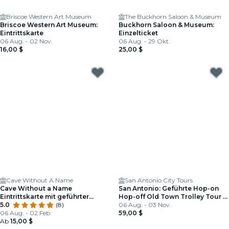
Briscoe Western Art Museum
The Buckhorn Saloon & Museum
Briscoe Western Art Museum:
Buckhorn Saloon & Museum:
Eintrittskarte
Einzelticket
06 Aug. - 02 Nov.
06 Aug. - 29 Okt.
16,00 $
25,00 $
Cave Without A Name
San Antonio City Tours
Cave Without a Name
San Antonio: Geführte Hop-on
Eintrittskarte mit geführter
Hop-off Old Town Trolley Tour +
Höhlentour
5.0
(8)
River Cruise
06 Aug. - 03 Nov.
06 Aug. - 02 Feb.
59,00 $
Ab
15,00 $