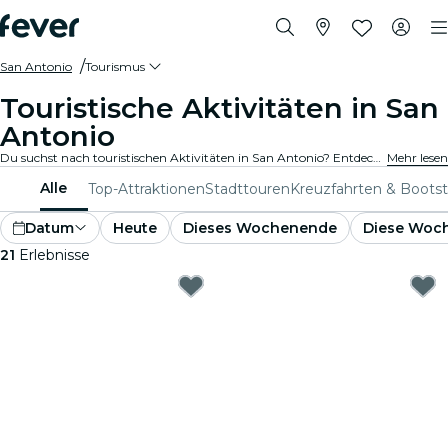
San Antonio
Tourismus
Touristische Aktivitäten in San
Antonio
Du suchst nach touristischen Aktivitäten in San Antonio? Entdecke San Antonio – mach dich bereit für ein Abenteuer nach dem anderen mit diesen spannenden Erlebnissen, die speziell für Touristen entwickelt wurden. Erlebe das Beste von San Antonio !
Mehr lesen
Alle
Top-Attraktionen
Stadttouren
Kreuzfahrten & Boots
Datum
Heute
Dieses Wochenende
Diese Woc
21
Erlebnisse