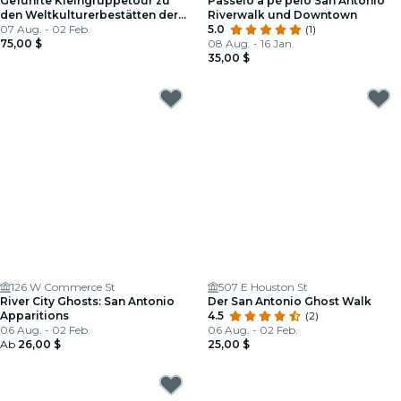
Geführte Kleingruppetour zu
Passeio a pé pelo San Antonio
den Weltkulturerbestätten der
Riverwalk und Downtown
San Antonio Missions
07 Aug. - 02 Feb.
5.0
(1)
75,00 $
08 Aug. - 16 Jan.
35,00 $
126 W Commerce St
507 E Houston St
River City Ghosts: San Antonio
Der San Antonio Ghost Walk
Apparitions
4.5
(2)
06 Aug. - 02 Feb.
06 Aug. - 02 Feb.
Ab
26,00 $
25,00 $