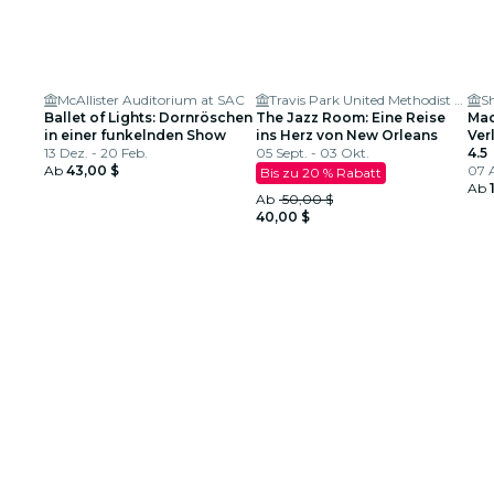
McAllister Auditorium at SAC
Travis Park United Methodist Church
Sh
Ballet of Lights: Dornröschen
The Jazz Room: Eine Reise
Mac
in einer funkelnden Show
ins Herz von New Orleans
Ver
13 Dez. - 20 Feb.
05 Sept. - 03 Okt.
4.5
Ab
43,00 $
07 A
Bis zu 20 % Rabatt
Ab
Ab
50,00 $
40,00 $