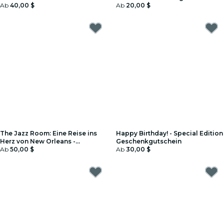
Ab
40,00 $
Geschenkgutschein
Ab
20,00 $
The Jazz Room: Eine Reise ins
Happy Birthday! - Special Edition
Herz von New Orleans -
Geschenkgutschein
Geschenkgutschein
Ab
50,00 $
Ab
30,00 $