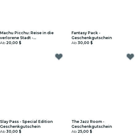
Machu Picchu: Reise in die
Fantasy Pack -
verlorene Stadt -
Geschenkgutschein
Geschenkgutschein
Ab
20,00 $
Ab
30,00 $
Slay Pass - Special Edition
The Jazz Room -
Geschenkgutschein
Geschenkgutschein
Ab
30,00 $
Ab
25,00 $