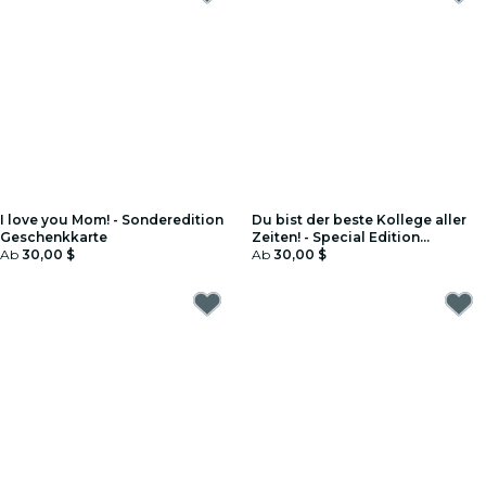
I love you Mom! - Sonderedition
Du bist der beste Kollege aller
Geschenkkarte
Zeiten! - Special Edition
Ab
30,00 $
Geschenkgutschein
Ab
30,00 $