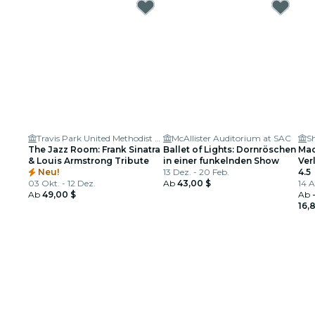
Travis Park United Methodist Church
McAllister Auditorium at SAC
Sh
The Jazz Room: Frank Sinatra
Ballet of Lights: Dornröschen
Mac
& Louis Armstrong Tribute
in einer funkelnden Show
Ver
Neu!
13 Dez. - 20 Feb.
4.5
03 Okt. - 12 Dez.
Ab
43,00 $
14 A
Ab
49,00 $
Ab
16,