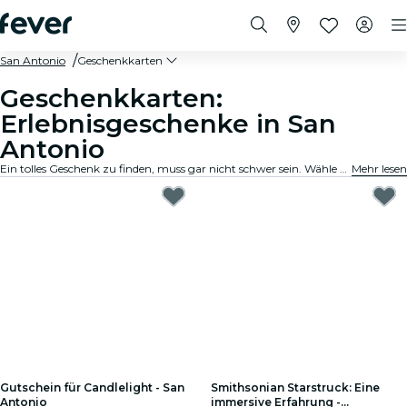
San Antonio
Geschenkkarten
Geschenkkarten:
Erlebnisgeschenke in San
Antonio
Ein tolles Geschenk zu finden, muss gar nicht schwer sein. Wähle die Karte aus, passe den Betrag an und verschenke ein Erlebnis, an das sich der Beschenkte noch lange erinnern wird. Schnell, flexibel und kinderleicht.
Mehr lesen
Gutschein für Candlelight - San
Smithsonian Starstruck: Eine
Antonio
immersive Erfahrung -