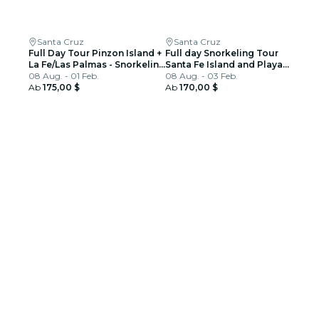
Santa Cruz
Santa Cruz
Full Day Tour Pinzon Island +
Full day Snorkeling Tour
La Fe/Las Palmas - Snorkeling
Santa Fe Island and Playa
& Fishing
08 Aug. - 01 Feb.
Escondida
08 Aug. - 03 Feb.
Ab
175,00 $
Ab
170,00 $