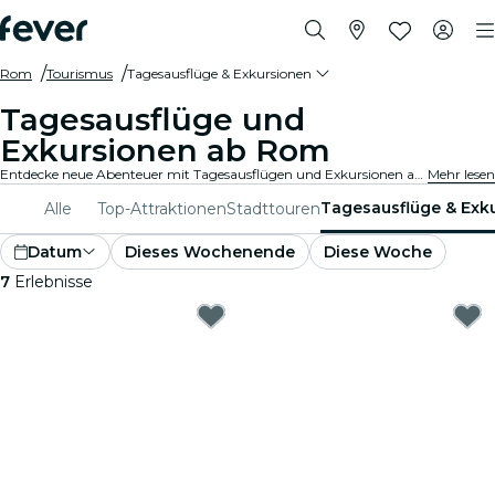
Rom
Tourismus
Tagesausflüge & Exkursionen
Tagesausflüge und
Exkursionen ab Rom
Entdecke neue Abenteuer mit Tagesausflügen und Exkursionen ab Rom. Erkunde mit erfahrenen Guides Sehenswürdigkeiten, malerische Landschaften und kulturelle Stätten in der Umgebung. Ein Tag voller Entdeckungen und Erlebnisse, perfekt für Reisende, die das Beste der Region kennenlernen möchten.
Mehr lesen
Tagesausflüge & Exk
Alle
Top-Attraktionen
Stadttouren
Datum
Dieses Wochenende
Diese Woche
7
Erlebnisse