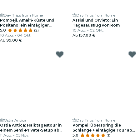
Day Trips from Rome
Day Trips from Rome
Pompeji, Amalfi-Küste und
Assisi und Orvieto: Ein
Positano: ein eintägiger
Tagesausflug von Rom
geführter‘Reise von Rom
5.0
(2)
10 Aug. - 02 Okt.
10 Aug. - 04 Okt.
Ab
157,00 €
Ab
99,00 €
Ostia Antica
Day Trips from Rome
Ostia Antica: Halbtagestour in
Pompei: Überspring die
einem Semi-Private-Setup ab
Schlange + eintägige Tour ab
Rom
11 Aug. - 05 Nov.
Rom
5.0
(1)