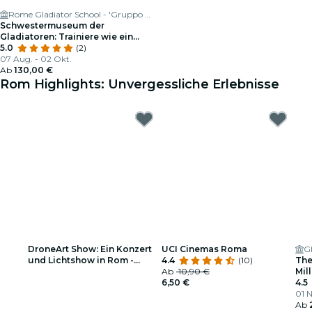
Rome Gladiator School - 'Gruppo Storico Romano'
Schwestermuseum der
Gladiatoren: Trainiere wie ein
römischer Gladiator
5.0
(2)
07 Aug. - 02 Okt.
Ab
130,00 €
Rom Highlights: Unvergessliche Erlebnisse
DroneArt Show: Ein Konzert
UCI Cinemas Roma
G
und Lichtshow in Rom -
4.4
(10)
The
Warteliste
Ab
10,90 €
Mil
6,50 €
4.5
01 N
Ab