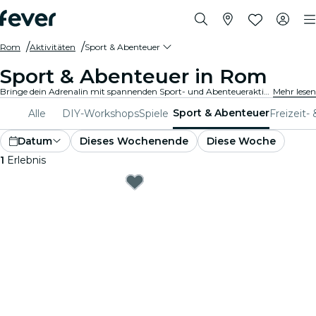
Rom
Aktivitäten
Sport & Abenteuer
Sport & Abenteuer in Rom
Bringe dein Adrenalin mit spannenden Sport- und Abenteueraktivitäten in Rom auf Touren. Ob du nun wandern, klettern oder Extremsportarten betreiben möchtest, bei uns findest du alles.
Mehr lesen
Sport & Abenteuer
Alle
DIY-Workshops
Spiele
Freizeit-
Datum
Dieses Wochenende
Diese Woche
1
Erlebnis