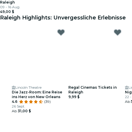
Raleigh
09 - 16 Aug.
49,00 $
Raleigh Highlights: Unvergessliche Erlebnisse
Lincoln Theatre
Regal Cinemas Tickets in
Li
Die Jazz-Room: Eine Reise
Raleigh
Nig
ins Herz von New Orleans
9,99 $
22 -
4.6
(39)
Ab
26 Sept.
Ab
31,00 $