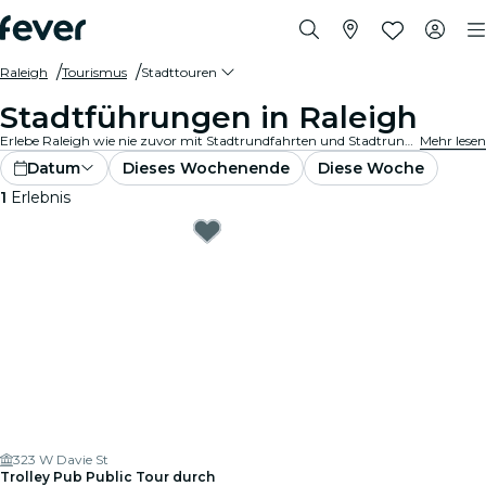
Raleigh
Tourismus
Stadttouren
Stadtführungen in Raleigh
Erlebe Raleigh wie nie zuvor mit Stadtrundfahrten und Stadtrundfahrtpaketen. Während du die berühmten Wahrzeichen, versteckten Juwelen und lokalen Hotspots von Raleigh erkundest, entdeckst du die Geschichten, die die Stadt zum Leben erwecken.
Mehr lesen
Datum
Dieses Wochenende
Diese Woche
1
Erlebnis
323 W Davie St
Trolley Pub Public Tour durch