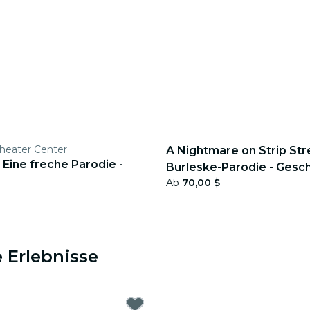
heater Center
A Nightmare on Strip Str
Eine freche Parodie -
Burleske-Parodie - Gesc
Ab
70,00 $
 Erlebnisse