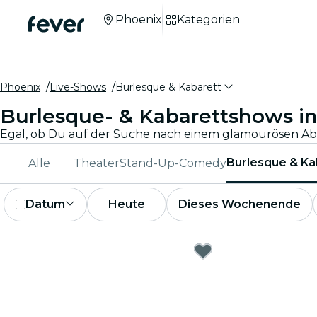
Phoenix
Kategorien
Phoenix
Live-Shows
Burlesque & Kabarett
Burlesque- & Kabarettshows i
Burlesque & Ka
Alle
Theater
Stand-Up-Comedy
Datum
Heute
Dieses Wochenende