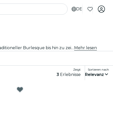
DE
Egal, ob Du auf der Suche nach einem glamourösen Abend oder etwas Gewagterem bist, entdecke alles von traditioneller Burlesque bis hin zu zeitgenössischen Kabarettshows in Phoenix, und genieße ein einzigartiges und unterhaltsames Erlebnis.
Mehr lesen
Zeigt
Sortieren nach
3
Erlebnisse
Relevanz