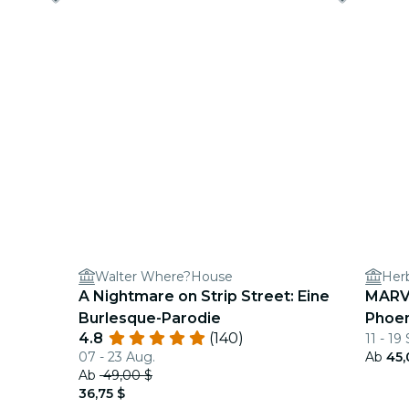
Walter Where?House
Her
A Nightmare on Strip Street: Eine
MARVE
Burlesque-Parodie
Phoen
4.8
(140)
11 - 19
07 - 23 Aug.
Ab
45,
Ab
49,00 $
36,75 $