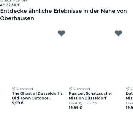
15 Sept. - 29 Okt.
Ab
22,50 €
Entdecke ähnliche Erlebnisse in der Nähe von
Oberhausen
Düsseldorf
Düsseldorf
D
The Ghost of Düsseldorf’s
Paarzeit Schatzsuche:
Dat
Old Town Outdoor
Mission Düsseldorf
Mis
Exploration Game
9,99 €
08 Aug. - 21 Feb.
08 A
19,99 €
19,