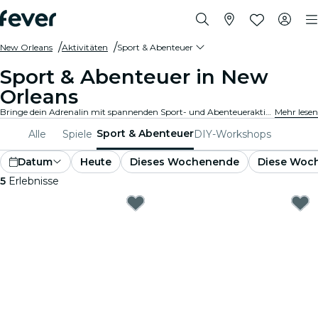
New Orleans
Aktivitäten
Sport & Abenteuer
Sport & Abenteuer in New
Orleans
Bringe dein Adrenalin mit spannenden Sport- und Abenteueraktivitäten in New Orleans auf Touren. Ob du nun wandern, klettern oder Extremsportarten betreiben möchtest, bei uns findest du alles.
Mehr lesen
Sport & Abenteuer
Alle
Spiele
DIY-Workshops
Datum
Heute
Dieses Wochenende
Diese Woc
5
Erlebnisse