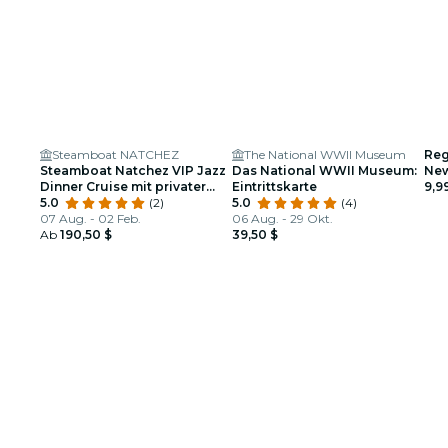
Steamboat NATCHEZ
The National WWII Museum
Reg
Steamboat Natchez VIP Jazz
Das National WWII Museum:
New
Dinner Cruise mit privater
Eintrittskarte
9,9
Führung und Open-Bar-
5.0
(2)
5.0
(4)
Option
07 Aug. - 02 Feb.
06 Aug. - 29 Okt.
Ab
190,50 $
39,50 $