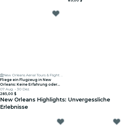
89,00 $
New Orleans Aerial Tours & Flight Training LLC
Fliege ein Flugzeug in New
Orleans: Keine Erfahrung oder
Lizenz erforderlich
07 Aug. - 30 Dez.
285,00 $
New Orleans Highlights: Unvergessliche
Erlebnisse