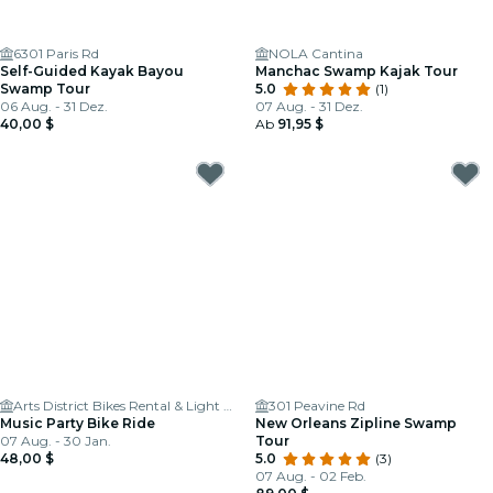
6301 Paris Rd
NOLA Cantina
Self-Guided Kayak Bayou
Manchac Swamp Kajak Tour
Swamp Tour
5.0
(1)
06 Aug. - 31 Dez.
07 Aug. - 31 Dez.
40,00 $
Ab
91,95 $
Arts District Bikes Rental & Light Up Rides
301 Peavine Rd
Music Party Bike Ride
New Orleans Zipline Swamp
07 Aug. - 30 Jan.
Tour
48,00 $
5.0
(3)
07 Aug. - 02 Feb.