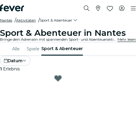
Nantes
Aktivitäten
Sport & Abenteuer
Sport & Abenteuer in Nantes
Bringe dein Adrenalin mit spannenden Sport- und Abenteueraktivitäten in Nantes auf Touren. Ob du nun wandern, klettern oder Extremsportarten betreiben möchtest, bei uns findest du alles.
Mehr lesen
Sport & Abenteuer
Alle
Spiele
Datum
1
Erlebnis