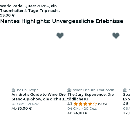
World Padel Quest 2026 –, ein
Traumhafter 4-Tage-Trip nach
Barcelona
99,00 €
Nantes Highlights: Unvergessliche Erlebnisse
The Ball Pop '
Espace Beaulieu par adelis
Ec
An Idiot’s Guide to Wine: Die
The Jury Experience: Die
Spa
Stand-up-Show, die dich auf
tödliche KI
Exp
Partys interessant macht
02 Okt. - 21 Nov.
4.1
(905)
4.5
Ab
35,00 €
04 Okt. - 20 Dez.
06 A
Ab
24,00 €
22,