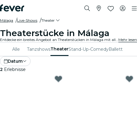
Málaga
Live-Shows
Theater
Theaterstücke in Málaga
Entdecke ein breites Angebot an Theaterstücken in Málaga mit allen Arten von Produktionen, und verbringe einen zauberhaften Abend in bester Gesellschaft.
Mehr lesen
Theater
Alle
Tanzshows
Stand-Up-Comedy
Ballett
Datum
2
Erlebnisse