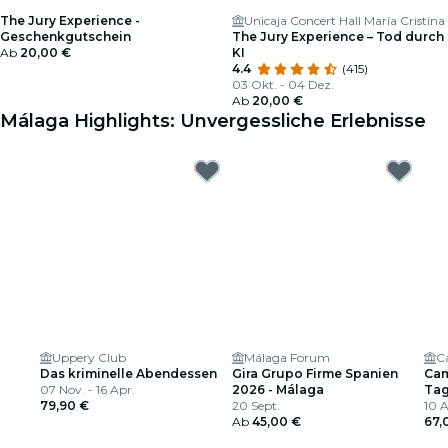
The Jury Experience -
Unicaja Concert Hall María Cristina
Geschenkgutschein
The Jury Experience – Tod durch
Ab
20,00 €
KI
4.4
(415)
03 Okt. - 04 Dez.
Ab
20,00 €
Málaga Highlights: Unvergessliche Erlebnisse
Uppery Club
Málaga Forum
Das kriminelle Abendessen
Gira Grupo Firme Spanien
Cam
07 Nov. - 16 Apr.
2026 - Málaga
Tag
79,90 €
20 Sept.
del
10 A
Ab
45,00 €
67,