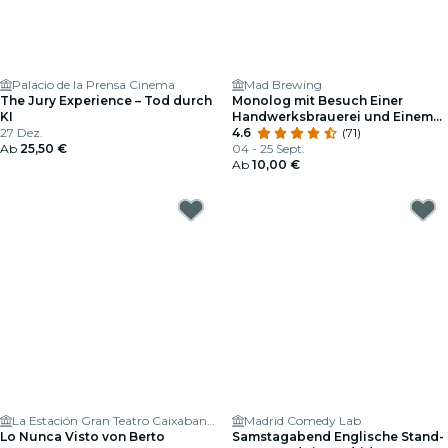
Palacio de la Prensa Cinema
Mad Brewing
The Jury Experience – Tod durch
Monolog mit Besuch Einer
KI
Handwerksbrauerei und Einem
27 Dez.
Bierchen
4.6
(71)
Ab
25,50 €
04 - 25 Sept.
Ab
10,00 €
La Estación Gran Teatro Caixabank Príncipe Pío
Madrid Comedy Lab
Lo Nunca Visto von Berto
Samstagabend Englische Stand-