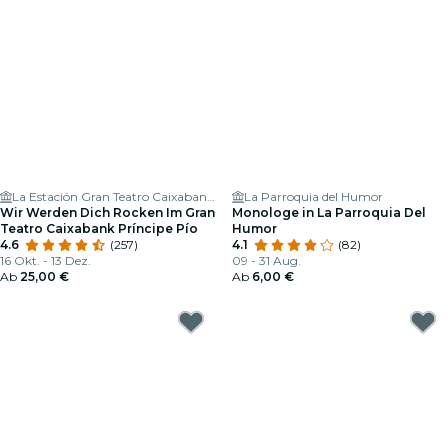
La Estación Gran Teatro Caixabank Príncipe Pío
La Parroquia del Humor
Wir Werden Dich Rocken Im Gran
Monologe in La Parroquia Del
Teatro Caixabank Príncipe Pío
Humor
4.6
(257)
4.1
(82)
16 Okt. - 13 Dez.
09 - 31 Aug.
Ab
25,00 €
Ab
6,00 €