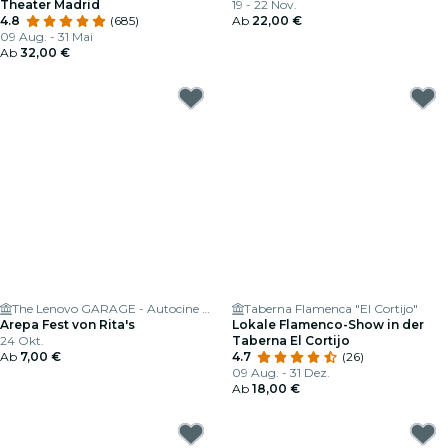
Theater Madrid
19 - 22 Nov.
4.8
(685)
Ab
22,00 €
09 Aug. - 31 Mai
Ab
32,00 €
The Lenovo GARAGE - Autocine Madrid
Taberna Flamenca "El Cortijo"
Arepa Fest von Rita's
Lokale Flamenco-Show in der
24 Okt.
Taberna El Cortijo
Ab
7,00 €
4.7
(26)
09 Aug. - 31 Dez.
Ab
18,00 €