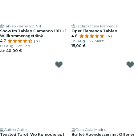
Tablao Flamenco 1911
Tablao Opera Flamenca
Show Im Tablao Flamenco 1911 + 1
Oper Flamenca Tablao
Willkommensgetränk
4.8
(57)
4.7
(17)
09 Aug. - 27 März
09 Aug. - 28 Feb.
15,00 €
Ab
40,00 €
Galileo Galilei
Gula Gula Madrid
Twisted Tarot: Wo Komödie auf
Buffet-Abendessen mit Offener