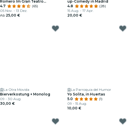
Romero Im Gran Teatro
up-Comedy in Madrid
CaixaBank Príncipe Pío
4.7
(65)
4.8
(28)
05 Nov. - 13 Dez.
15 Aug. - 17 Apr.
Ab
25,00 €
20,00 €
La Otra Movida
La Parroquia del Humor
Bierverkostung + Monolog
Yo Solita, in Huertas
09 - 30 Aug.
5.0
(1)
30,00 €
09 - 15 Aug.
10,00 €