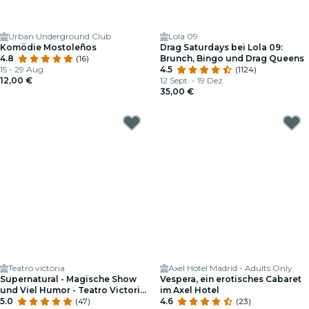
Urban Underground Club
Lola 09
Komödie Mostoleños
Drag Saturdays bei Lola 09:
4.8
(16)
Brunch, Bingo und Drag Queens
15 - 29 Aug.
4.5
(1124)
12,00 €
12 Sept. - 19 Dez.
35,00 €
Teatro victoria
Axel Hotel Madrid - Adults Only
Supernatural - Magische Show
Vespera, ein erotisches Cabaret
und Viel Humor - Teatro Victoria
im Axel Hotel
de Madrid
5.0
(47)
4.6
(23)