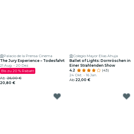
Palacio de la Prensa Cinema
Colegio Mayor Elias Ahuja
The Jury Experience – Todesfahrt
Ballet of Lights: Dornröschen in
21 Aug. - 20 Dez.
Einer Strahlenden Show
4.2
(43)
Bis zu 20 % Rabatt
24 Okt. - 16 Jan.
Ab
26,00 €
Ab
22,00 €
20,80 €