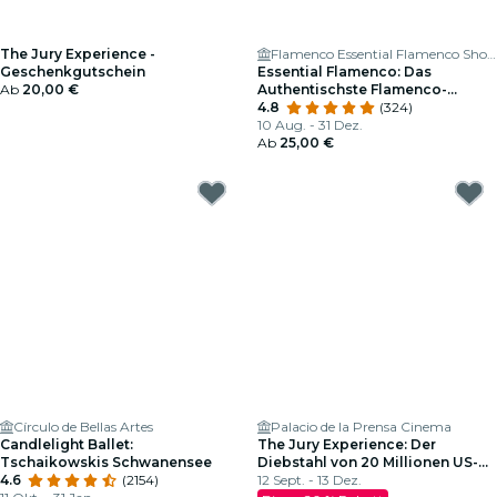
The Jury Experience -
Flamenco Essential Flamenco Show
Geschenkgutschein
Essential Flamenco: Das
Ab
20,00 €
Authentischste Flamenco-
Erlebnis in Madrid
4.8
(324)
10 Aug. - 31 Dez.
Ab
25,00 €
Círculo de Bellas Artes
Palacio de la Prensa Cinema
Candlelight Ballet:
The Jury Experience: Der
Tschaikowskis Schwanensee
Diebstahl von 20 Millionen US-
4.6
(2154)
Dollar
12 Sept. - 13 Dez.