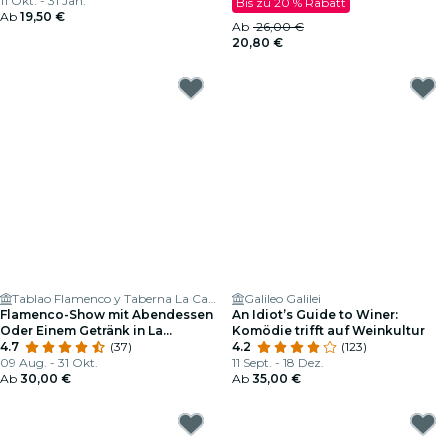
11 Okt. - 31 Jan.
Bis zu 20 % Rabatt
Ab
19,50 €
Ab
26,00 €
20,80 €
Tablao Flamenco y Taberna La Carmela
Galileo Galilei
Flamenco-Show mit Abendessen
An Idiot’s Guide to Winer:
Oder Einem Getränk in La
Komödie trifft auf Weinkultur
Carmela
4.7
(37)
4.2
(123)
09 Aug. - 31 Okt.
11 Sept. - 18 Dez.
Ab
30,00 €
Ab
35,00 €