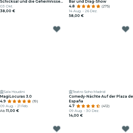
Schicksal und die Geheimnisse
Bar und Drag-Show
des Tarot trifft
03 Okt.
4.8
(275)
38,00 €
14 Aug. - 26 Dez.
58,00 €
Sala Houdini
Teatro Soho Madrid
MagiLocuras 3.0
Comedy-Nächte Auf der Plaza de
4.9
(19)
España
09 Aug. - 21 Feb.
4.7
(412)
Ab
11,00 €
09 Aug. - 30 Dez.
14,00 €