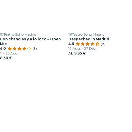
Teatro Soho Madrid
Teatro Soho Madrid
Con chanclas y a lo loco – Open
Despechao in Madrid
Mic
4.6
(8)
4.0
(3)
19 Aug. - 27 Dez.
11 - 25 Aug.
Ab
9,35 €
8,50 €