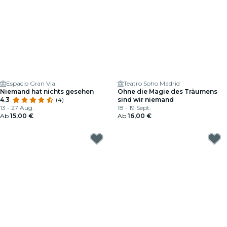
Espacio Gran Via
Teatro Soho Madrid
Niemand hat nichts gesehen
Ohne die Magie des Träumens
4.3
(4)
sind wir niemand
13 - 27 Aug.
18 - 19 Sept.
Ab
15,00 €
Ab
16,00 €