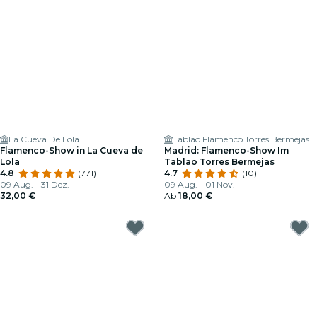
La Cueva De Lola
Tablao Flamenco Torres Bermejas
Flamenco-Show in La Cueva de
Madrid: Flamenco-Show Im
Lola
Tablao Torres Bermejas
4.8
(771)
4.7
(10)
09 Aug. - 31 Dez.
09 Aug. - 01 Nov.
32,00 €
Ab
18,00 €