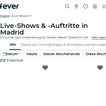
Madrid
Live-Shows
Live-Shows & -Auftritte in
Madrid
Du suchst nach Unterhaltung für Deinen Abend? Sichere Dir Deine Tickets für die besten Live-Shows in Madrid: Theater, Stand-Up-Comedy, Musicals, Magieshows und mehr.
Mehr lesen
Alle
Stand-Up-Comedy
Magie & Mentalismus
Improvisat
Datum
Heute
Dieses Wochenende
Diese Woc
212
Erlebnisse