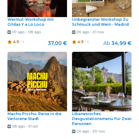
Wermut-Workshop mit
Unbegrenzter Workshop Zu
Gildas Y a Lo Loco
Schmuck und Wein - Madrid
09 ago
-
08 ago
09 ago
-
01 nov
4.9
/ 5
4.9
/ 5
37,00 €
Ab
34,99 €
Machu Picchu: Reise in die
Libanesisches
Verlorene Stadt
Desgustationsmenü Für Zwei
Personen
08 ago
-
31 oct
09 ago
-
30 nov