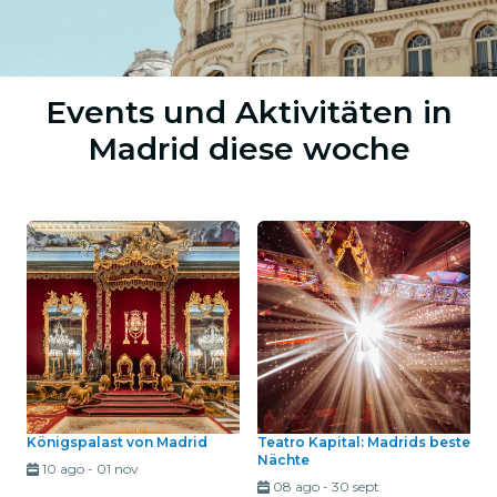
Events und Aktivitäten in
Madrid diese woche
Königspalast von Madrid
Teatro Kapital: Madrids beste
Nächte
10 ago
-
01 nov
08 ago
-
30 sept