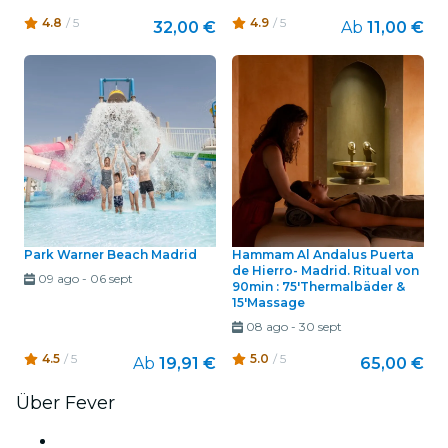
4.8
/ 5
4.9
/ 5
32,00 €
Ab
11,00 €
Park Warner Beach Madrid
Hammam Al Andalus Puerta
de Hierro- Madrid. Ritual von
09 ago
-
06 sept
90min : 75'Thermalbäder &
15'Massage
08 ago
-
30 sept
4.5
/ 5
5.0
/ 5
Ab
19,91 €
65,00 €
Über Fever
Presse