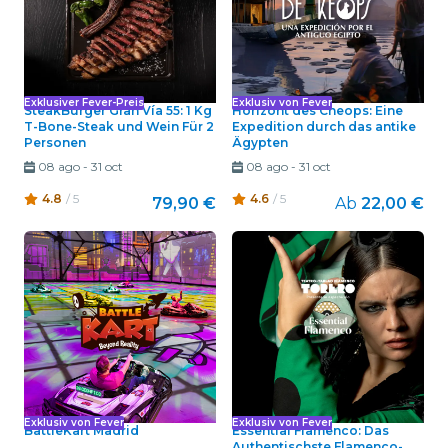
Exklusiver Fever-Preis
Exklusiv von Fever
SteakBurger Gran Vía 55: 1 Kg
Horizont des Cheops: Eine
T-Bone-Steak und Wein Für 2
Expedition durch das antike
Personen
Ägypten
08 ago
-
31 oct
08 ago
-
31 oct
4.8
/ 5
4.6
/ 5
79,90 €
Ab
22,00 €
Exklusiv von Fever
Exklusiv von Fever
BattleKart Madrid
Essential Flamenco: Das
Authentischste Flamenco-