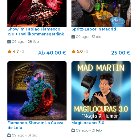
Show Im Tablao Flamenco
Spritz-Labor in Madrid
1911 + 1 Willkommensgetränk
09 ago
-
31 dic
09 ago
-
28 feb
4.7
/ 5
5.0
/ 5
Ab
40,00 €
25,00 €
Flamenco-Show in La Cueva
MagiLocuras 3.0
de Lola
09 ago
-
21 feb
09 ago
-
31 dic