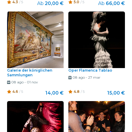
4.3
/ 5
5.0
/ 5
Ab
20,00 €
Ab
66,00 €
Galerie der königlichen
Oper Flamenca Tablao
Sammlungen
08 ago
-
27 mar
08 ago
-
01 nov
4.6
/ 5
4.8
/ 5
14,00 €
15,00 €