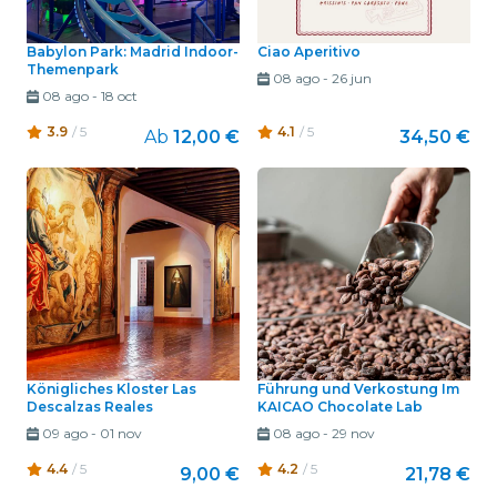
Babylon Park: Madrid Indoor-
Ciao Aperitivo
Themenpark
08 ago
-
26 jun
08 ago
-
18 oct
3.9
/ 5
4.1
/ 5
Ab
12,00 €
34,50 €
Königliches Kloster Las
Führung und Verkostung Im
Descalzas Reales
KAICAO Chocolate Lab
09 ago
-
01 nov
08 ago
-
29 nov
4.4
/ 5
4.2
/ 5
9,00 €
21,78 €