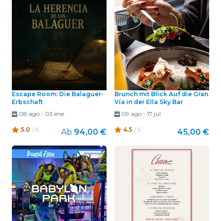
Escape Room: Die Balaguer-
Brunch mit Blick Auf die Gran
Erbschaft
Vía in der Ella Sky Bar
08 ago
-
03 ene
09 ago
-
17 jul
5.0
/ 5
4.5
/ 5
Ab
94,00 €
45,00 €