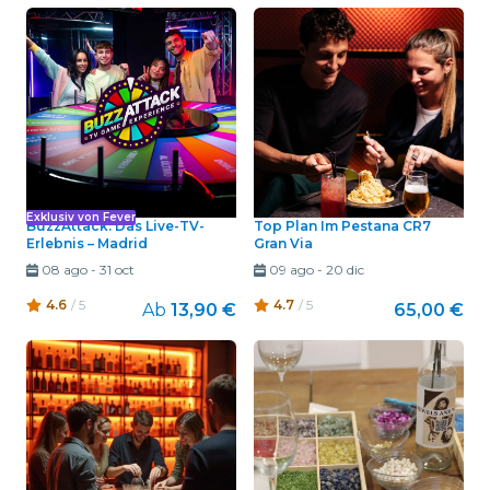
Exklusiv von Fever
BuzzAttack: Das Live-TV-
Top Plan Im Pestana CR7
Erlebnis – Madrid
Gran Via
08 ago
-
31 oct
09 ago
-
20 dic
4.6
/ 5
4.7
/ 5
Ab
13,90 €
65,00 €