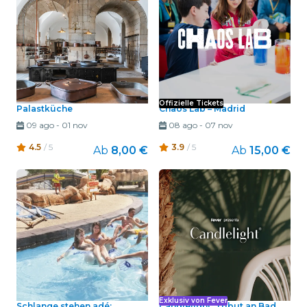
Offizielle Tickets
Palastküche
Chaos Lab – Madrid
09 ago
-
01 nov
08 ago
-
07 nov
4.5
/ 5
3.9
/ 5
Ab
8,00 €
Ab
15,00 €
Exklusiv von Fever
Schlange stehen adé:
Candlelight: Tribut an Bad