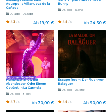
Aquopolis Villanueva de la
Bunny
Cañada
08 ago
-
16 ene
09 ago
-
06 sept
4.3
/ 5
4.8
/ 5
Ab
19,91 €
Ab
24,50 €
Exklusiver Fever-Preis
Flamenco-Show mit
Escape Room: Der Fluch von
Abendessen Oder Einem
Balaguer
Getränk in La Carmela
08 ago
-
03 ene
08 ago
-
31 oct
4.7
/ 5
4.9
/ 5
Ab
30,00 €
Ab
90,00 €