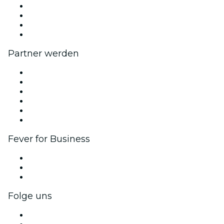
Wir stellen ein!
Fever Exzellenzstipendien
Geschenkgutscheine
Hilfe-Center
Partner werden
Fever Zone
Veröffentliche dein Event
Firmenevents & -vorteile
Affiliate-Programm
Botschafter & Influencer-Programm
Markenpartnerschaften
Fever for Business
Privatveranstaltungen & Gruppentickets
Firmenvorteile
Firmengeschenkkarten und -gutscheine
Folge uns
Facebook