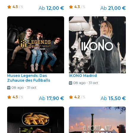
4.5
/ 5
4.3
/ 5
Ab
12,00 €
Ab
21,00 €
Museo Legends: Das
IKONO Madrid
Zuhause des Fußballs
08 ago
-
31 oct
08 ago
-
31 oct
4.5
/ 5
4.2
/ 5
Ab
17,90 €
Ab
15,50 €