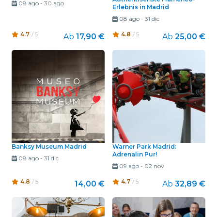
08 ago
-
30 ago
Erlebnis in Madrid
08 ago
-
31 dic
4.7
/ 5
4.8
/ 5
Ab
17,90 €
Ab
25,00 €
Banksy Museum Madrid
Warner Park Madrid:
Adrenalin Pur!
08 ago
-
31 dic
09 ago
-
02 nov
4.8
/ 5
4.7
/ 5
14,00 €
Ab
32,89 €