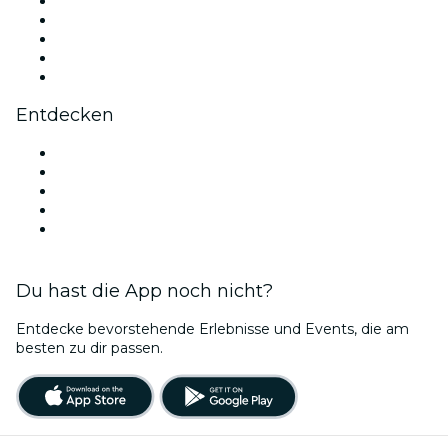
X (Twitter)
Instagram
TikTok
LinkedIn
YouTube
Entdecken
Veranstaltungsorte in Madrid
Heute
Morgen
Diese Woche
Dieses Wochenende
Du hast die App noch nicht?
Entdecke bevorstehende Erlebnisse und Events, die am
besten zu dir passen.