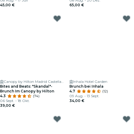
08 Aug. - 17 Juli
08 Aug. - 20 Dez.
45,00 €
65,00 €
Canopy by Hilton Madrid Castellana
Inhala Hotel Garden
Bites and Beats: "Skandal"-
Brunch bei Inhala
Brunch Im Canopy by Hilton
4.7
(12)
4.3
(74)
09 Aug. - 13 Sept.
06 Sept. - 18 Okt.
34,00 €
39,00 €