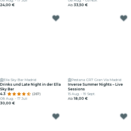
08 Aug. - 17 Juli
08 Aug. - 05 Nov.
24,00 €
Ab
33,50 €
Ella Sky Bar Madrid
Pestana CR7 Gran Vía Madrid
Drinks und Late Night in der Ella
Inverse Summer Nights – Live
Sky Bar
Sessions
4.3
(267)
15 Aug. - 19 Sept.
08 Aug. - 17 Juli
Ab
18,00 €
30,00 €