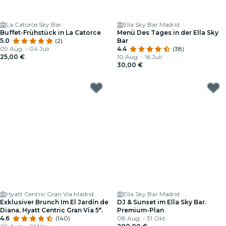
La Catorce Sky Bar
Ella Sky Bar Madrid
Buffet-Frühstück in La Catorce
Menü Des Tages in der Ella Sky
5.0
(2)
Bar
09 Aug. - 04 Juli
4.4
(38)
25,00 €
10 Aug. - 16 Juli
30,00 €
Hyatt Centric Gran Via Madrid
Ella Sky Bar Madrid
Exklusiver Brunch Im El Jardín de
DJ & Sunset im Ella Sky Bar.
Diana, Hyatt Centric Gran Vía 5*.
Premium-Plan
4.6
(140)
08 Aug. - 31 Okt.