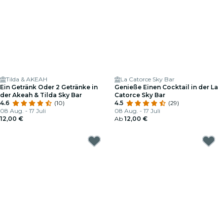
Tilda & AKEAH
La Catorce Sky Bar
Ein Getränk Oder 2 Getränke in
Genieße Einen Cocktail in der La
der Akeah & Tilda Sky Bar
Catorce Sky Bar
4.6
(10)
4.5
(29)
08 Aug. - 17 Juli
08 Aug. - 17 Juli
12,00 €
Ab
12,00 €