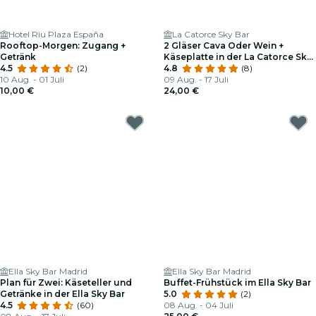
Hotel Riu Plaza España
La Catorce Sky Bar
Rooftop-Morgen: Zugang +
2 Gläser Cava Oder Wein +
Getränk
Käseplatte in der La Catorce Sky
4.5
(2)
Bar
4.8
(8)
10 Aug. - 01 Juli
09 Aug. - 17 Juli
10,00 €
24,00 €
Ella Sky Bar Madrid
Ella Sky Bar Madrid
Plan für Zwei: Käseteller und
Buffet-Frühstück im Ella Sky Bar
Getränke in der Ella Sky Bar
5.0
(2)
4.5
(60)
08 Aug. - 04 Juli