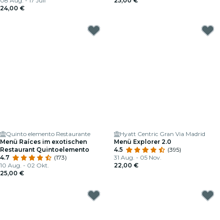
08 Aug. - 17 Juli
25,00 €
24,00 €
Quinto elemento Restaurante
Hyatt Centric Gran Via Madrid
Menü Raíces im exotischen
Menü Explorer 2.0
Restaurant Quintoelemento
4.5
(395)
4.7
(173)
31 Aug. - 05 Nov.
10 Aug. - 02 Okt.
22,00 €
25,00 €