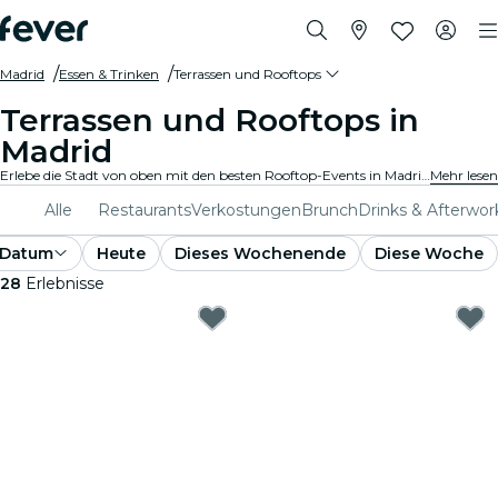
Madrid
Essen & Trinken
Terrassen und Rooftops
Terrassen und Rooftops in
Madrid
Erlebe die Stadt von oben mit den besten Rooftop-Events in Madrid. Genieße atemberaubende Aussichten, großartige Gesellschaft und exklusive Rooftop-Partys.
Mehr lesen
Alle
Restaurants
Verkostungen
Brunch
Drinks & Afterwor
Datum
Heute
Dieses Wochenende
Diese Woche
28
Erlebnisse