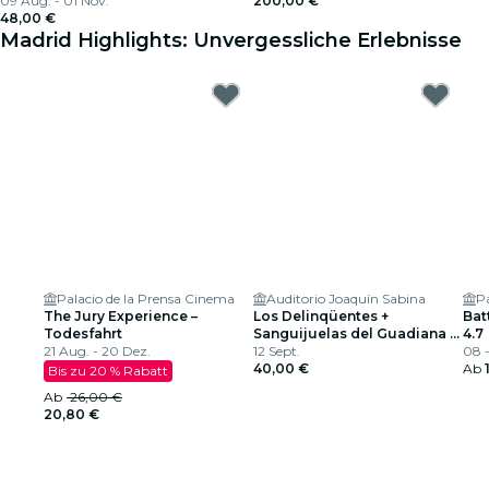
09 Aug. - 01 Nov.
200,00 €
48,00 €
Madrid Highlights: Unvergessliche Erlebnisse
Palacio de la Prensa Cinema
Auditorio Joaquín Sabina
Pa
The Jury Experience –
Los Delinqüentes +
Bat
Todesfahrt
Sanguijuelas del Guadiana +
4.7
21 Aug. - 20 Dez.
CERVATANA, Fuenlabrada
12 Sept.
08 
2026
40,00 €
Ab
Bis zu 20 % Rabatt
Ab
26,00 €
20,80 €