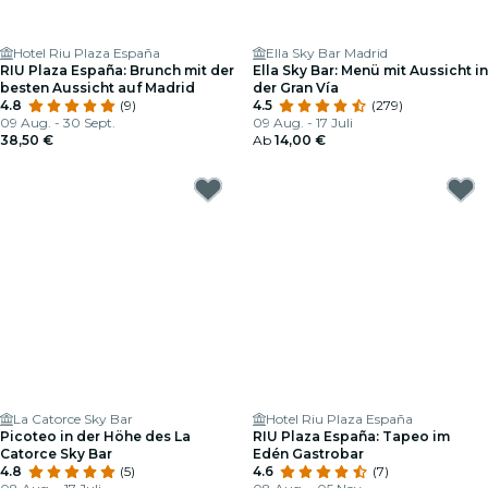
Hotel Riu Plaza España
Ella Sky Bar Madrid
RIU Plaza España: Brunch mit der
Ella Sky Bar: Menü mit Aussicht in
besten Aussicht auf Madrid
der Gran Vía
4.8
(9)
4.5
(279)
09 Aug. - 30 Sept.
09 Aug. - 17 Juli
38,50 €
Ab
14,00 €
La Catorce Sky Bar
Hotel Riu Plaza España
Picoteo in der Höhe des La
RIU Plaza España: Tapeo im
Catorce Sky Bar
Edén Gastrobar
4.8
(5)
4.6
(7)