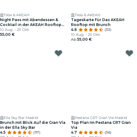
Tilda & AKEAH
Tilda & AKEAH
Night Pass mit Abendessen &
Tageskarte Für Das AKEAH
Cocktail in der AKEAH Rooftop
Rooftop mit Brunch
Madrid
10 Aug. - 29 Okt.
4.6
(33)
55,00 €
10 Aug. - 29 Okt.
Ab
55,00 €
Ella Sky Bar Madrid
Pestana CR7 Gran Vía Madrid
Brunch mit Blick Auf die Gran Vía
Top Plan Im Pestana CR7 Gran
in der Ella Sky Bar
Via
4.5
(117)
4.7
(36)