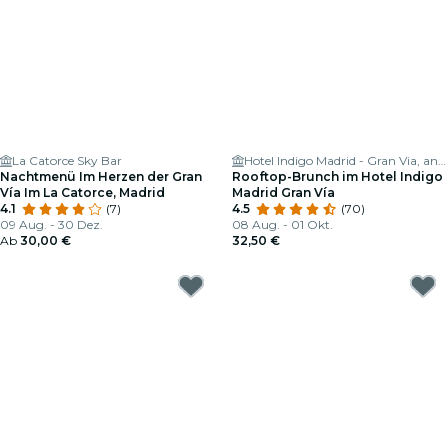
La Catorce Sky Bar
Hotel Indigo Madrid - Gran Via, an IHG Hotel
Nachtmenü Im Herzen der Gran
Rooftop-Brunch im Hotel Indigo
Vía Im La Catorce, Madrid
Madrid Gran Vía
4.1
(7)
4.5
(70)
09 Aug. - 30 Dez.
08 Aug. - 01 Okt.
Ab
30,00 €
32,50 €