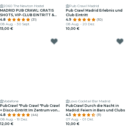
2060 The Newton Hostel
Pub Crawl Madrid
MADRID PUB CRAWL: GRATIS
Pub Crawl Madrid Erlebnis und
SHOTS, VIP-CLUB EINTRITT &
Club Eintritt
PARTY GUIDE
4.8
(31)
4.9
(10)
08 Aug. - 30 Sept.
08 Aug. - 20 Dez.
15,00 €
10,00 €
Vodafone
Lovo Cocktail Bar Madrid
PubCrawl "Pub Crawl "Pub Crawl
PubCrawl Durch die Nacht in
+ Disco-Eintritt Im Zentrum von
Madrid: Feiern in Bars und Clubs
Madrid
4.8
(44)
4.5
(11)
08 Aug. - 19 Dez.
07 Aug. - 01 Okt.
12,00 €
10,00 €