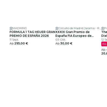
MADRING
Circuito de Madrid Jarama - RACE
P
FORMULA 1 TAG HEUER GRAN
XXXIX Gran Premio de
The
PREMIO DE ESPAÑA 2026
España FIA Europeo de
Die
11 Sept.
Camiones
03 Okt.
US-
12 S
Ab
295,00 €
Ab
30,00 €
Bis
Ab
20,