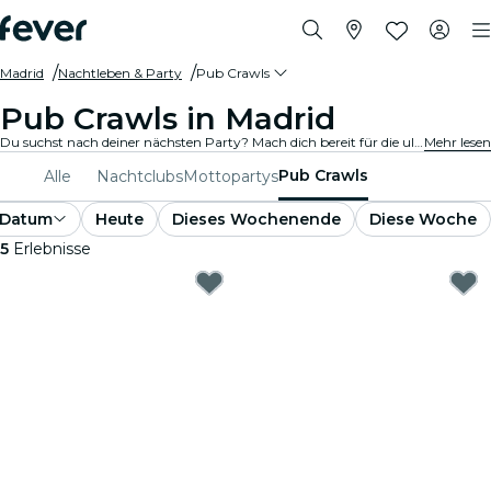
Madrid
Nachtleben & Party
Pub Crawls
Pub Crawls in Madrid
Du suchst nach deiner nächsten Party? Mach dich bereit für die ultimative Kneipentour in Madrid! Springe von Kneipe zu Kneipe, genieße köstliche Getränke und lerne unterwegs neue Leute kennen. Verpasse auf keinen Fall die besten Kneipentouren, die Madrid zu bieten hat!
Mehr lesen
Pub Crawls
Alle
Nachtclubs
Mottopartys
Datum
Heute
Dieses Wochenende
Diese Woche
5
Erlebnisse