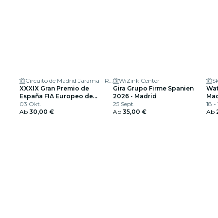
Circuito de Madrid Jarama - RACE
WiZink Center
XXXIX Gran Premio de
Gira Grupo Firme Spanien
Wat
España FIA Europeo de
2026 - Madrid
Mad
Camiones
03 Okt.
25 Sept.
18 -
Ab
30,00 €
Ab
35,00 €
Ab