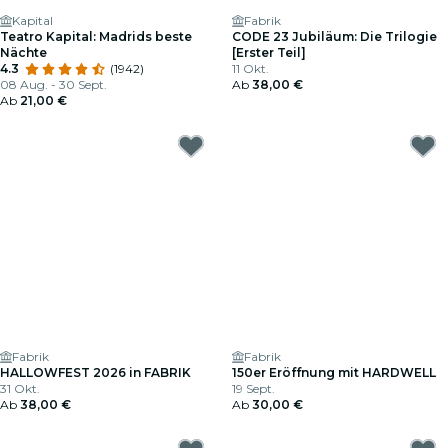
Kapital
Fabrik
Teatro Kapital: Madrids beste
CODE 23 Jubiläum: Die Trilogie
Nächte
[Erster Teil]
4.3
(1942)
11 Okt.
08 Aug. - 30 Sept.
Ab
38,00 €
Ab
21,00 €
Fabrik
Fabrik
HALLOWFEST 2026 in FABRIK
150er Eröffnung mit HARDWELL
31 Okt.
19 Sept.
Ab
38,00 €
Ab
30,00 €