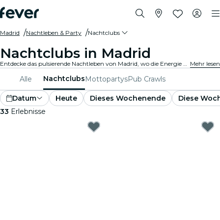
Madrid
Nachtleben & Party
Nachtclubs
Nachtclubs in Madrid
Entdecke das pulsierende Nachtleben von Madrid, wo die Energie hoch ist und die Musik nonstop läuft. Besuche die besten Nachtclubs, tanze zu den besten DJs, trinke erstklassige Drinks und genieße die Stimmung. Bist du bereit für eine unvergessliche Nacht?
Mehr lesen
Nachtclubs
Alle
Mottopartys
Pub Crawls
Datum
Heute
Dieses Wochenende
Diese Woc
33
Erlebnisse