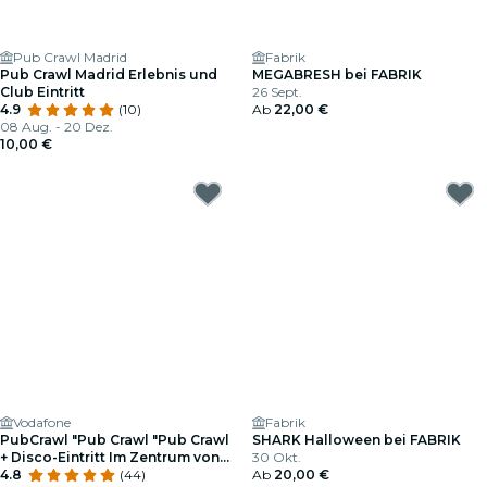
Pub Crawl Madrid
Fabrik
Pub Crawl Madrid Erlebnis und
MEGABRESH bei FABRIK
Club Eintritt
26 Sept.
4.9
(10)
Ab
22,00 €
08 Aug. - 20 Dez.
10,00 €
Vodafone
Fabrik
PubCrawl "Pub Crawl "Pub Crawl
SHARK Halloween bei FABRIK
+ Disco-Eintritt Im Zentrum von
30 Okt.
Madrid
4.8
(44)
Ab
20,00 €