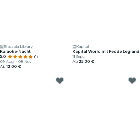
Enbabia Library
Kapital
Karaoke-Nacht
Kapital World mit Fedde Legrand
5.0
(1)
11 Sept.
09 Aug. - 08 Nov.
Ab
25,00 €
Ab
12,00 €