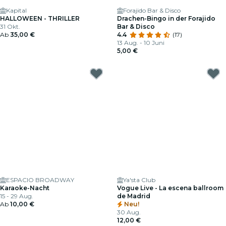
Kapital
Forajido Bar & Disco
HALLOWEEN - THRILLER
Drachen-Bingo in der Forajido
31 Okt.
Bar & Disco
Ab
35,00 €
4.4
(17)
13 Aug. - 10 Juni
5,00 €
ESPACIO BROADWAY
Ya'sta Club
Karaoke-Nacht
Vogue Live - La escena ballroom
15 - 29 Aug.
de Madrid
Ab
10,00 €
Neu!
30 Aug.
12,00 €