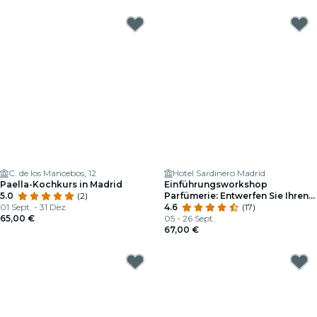
C. de los Mancebos, 12
Hotel Sardinero Madrid
Paella-Kochkurs in Madrid
Einführungsworkshop
5.0
(2)
Parfümerie: Entwerfen Sie Ihren
01 Sept. - 31 Dez.
Eigenen Duft
4.6
(17)
65,00 €
05 - 26 Sept.
67,00 €