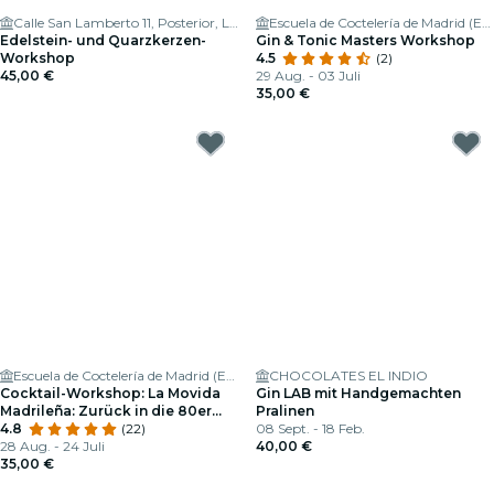
Calle San Lamberto 11, Posterior, La Elipa
Escuela de Coctelería de Madrid (ESCOM)
Edelstein- und Quarzkerzen-
Gin & Tonic Masters Workshop
Workshop
4.5
(2)
45,00 €
29 Aug. - 03 Juli
35,00 €
Escuela de Coctelería de Madrid (ESCOM)
CHOCOLATES EL INDIO
Cocktail-Workshop: La Movida
Gin LAB mit Handgemachten
Madrileña: Zurück in die 80er
Pralinen
Jahre!
4.8
(22)
08 Sept. - 18 Feb.
28 Aug. - 24 Juli
40,00 €
35,00 €