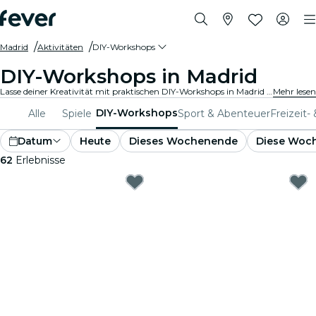
Madrid
Aktivitäten
DIY-Workshops
DIY-Workshops in Madrid
Lasse deiner Kreativität mit praktischen DIY-Workshops in Madrid freien Lauf. Lerne neue Fertigkeiten, gestalte einzigartige Kunstwerke und triff auf Gleichgesinnte in einer einladenden Umgebung.
Mehr lesen
DIY-Workshops
Alle
Spiele
Sport & Abenteuer
Freizeit-
Datum
Heute
Dieses Wochenende
Diese Woc
62
Erlebnisse