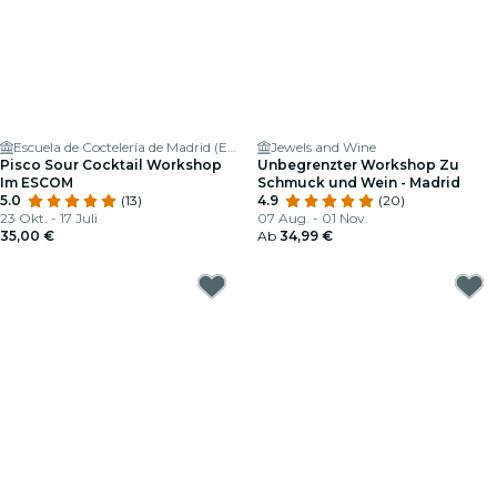
Escuela de Coctelería de Madrid (ESCOM)
Jewels and Wine
Pisco Sour Cocktail Workshop
Unbegrenzter Workshop Zu
Im ESCOM
Schmuck und Wein - Madrid
5.0
(13)
4.9
(20)
23 Okt. - 17 Juli
07 Aug. - 01 Nov.
35,00 €
Ab
34,99 €