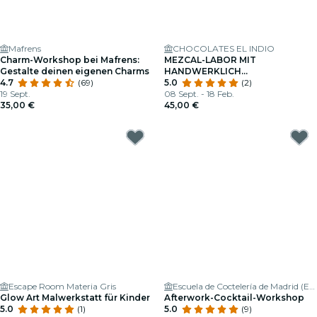
Mafrens
CHOCOLATES EL INDIO
Charm-Workshop bei Mafrens:
MEZCAL-LABOR MIT
Gestalte deinen eigenen Charms
HANDWERKLICH
4.7
(69)
HERGESTELLTEN PRALINEN
5.0
(2)
19 Sept.
08 Sept. - 18 Feb.
35,00 €
45,00 €
Escape Room Materia Gris
Escuela de Coctelería de Madrid (ESCOM)
Glow Art Malwerkstatt für Kinder
Afterwork-Cocktail-Workshop
5.0
(1)
5.0
(9)