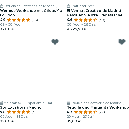
Escuela de Coctelería de Madrid (ESCOM)
Craft and Beer
Wermut-Workshop mit Gildas Y a
El Vermut Creativo de Madrid:
Lo Loco
Bemalen Sie Ihre Tragetasche
4.9
(98)
mit Neonfarben und Genießen
4.6
(49)
09 - 08 Aug.
Sie Einen Aperitif in Malasaña
08 Aug. - 26 Dez.
37,00 €
Ab
29,90 €
Malasaña31 – Experiential Bar
Escuela de Coctelería de Madrid (ESCOM)
Spritz-Labor in Madrid
Tequila und Margarita Workshop
5.0
(3)
4.7
(27)
09 Aug. - 31 Dez.
29 Aug. - 23 Juli
25,00 €
35,00 €