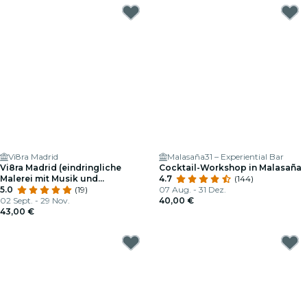
Vi8ra Madrid
Malasaña31 – Experiential Bar
Vi8ra Madrid (eindringliche
Cocktail-Workshop in Malasaña
Malerei mit Musik und
4.7
(144)
Unbegrenztem Wein)
5.0
(19)
07 Aug. - 31 Dez.
02 Sept. - 29 Nov.
40,00 €
43,00 €