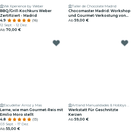
We Xperience by Weber
Taller de Chocolate Madrid
BBQ/Grill-Kochkurs Weber
Chocomaster Madrid: Workshop
Zertifiziert - Madrid
und Gourmet-Verkostung von
4.9
(16)
Professionellen Pralinen
Ab
59,00 €
12 Sept. - 12 Dez.
Ab
70,00 €
Escudellar Arroz y Mas
Artland Manualidades & Hobbys Madrid
Lerne, wie man Gourmet-Reis mit
Werkstatt Für Geschnitzte
Emilio Moro stellt
Kerzen
4.8
(13)
Ab
59,00 €
03 Sept. - 17 Dez.
Ab
55,00 €