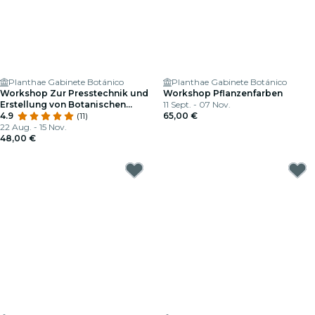
Planthae Gabinete Botánico
Planthae Gabinete Botánico
Workshop Zur Presstechnik und
Workshop Pflanzenfarben
Erstellung von Botanischen
11 Sept. - 07 Nov.
Herbarien
4.9
(11)
65,00 €
22 Aug. - 15 Nov.
48,00 €