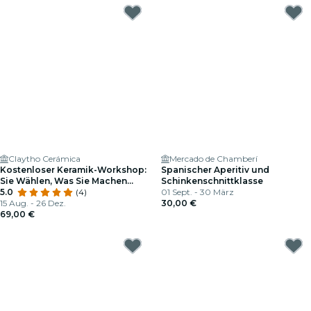
Claytho Cerámica
Mercado de Chamberí
Kostenloser Keramik-Workshop:
Spanischer Aperitiv und
Sie Wählen, Was Sie Machen
Schinkenschnittklasse
Möchten.
5.0
(4)
01 Sept. - 30 März
15 Aug. - 26 Dez.
30,00 €
69,00 €