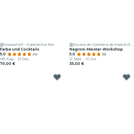
Malasaña31 – Experiential Bar
Escuela de Coctelería de Madrid (ESCOM)
Farbe und Cocktails
Negroni-Meister-Workshop
5.0
(4)
5.0
(5)
08 Aug. - 31 Dez.
12 Sept. - 10 Juli
70,00 €
35,00 €