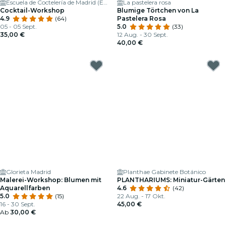
Escuela de Coctelería de Madrid (ESCOM)
La pastelera rosa
Cocktail-Workshop
Blumige Törtchen von La
4.9
(64)
Pastelera Rosa
05 - 05 Sept.
5.0
(33)
35,00 €
12 Aug. - 30 Sept.
40,00 €
Glorieta Madrid
Planthae Gabinete Botánico
Malerei-Workshop: Blumen mit
PLANTHARIUMS: Miniatur-Gärten
Aquarellfarben
4.6
(42)
5.0
(15)
22 Aug. - 17 Okt.
16 - 30 Sept.
45,00 €
Ab
30,00 €