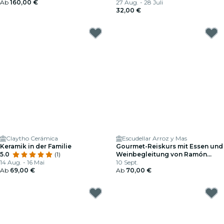
Ab
160,00 €
27 Aug. - 28 Juli
32,00 €
Claytho Cerámica
Escudellar Arroz y Mas
Keramik in der Familie
Gourmet-Reiskurs mit Essen und
5.0
(1)
Weinbegleitung von Ramón
14 Aug. - 16 Mai
Bilbao
10 Sept.
Ab
69,00 €
Ab
70,00 €