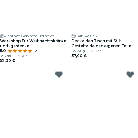
Planthae Gabinete Botánico
Calle Pez 38
Workshop Für Weihnachtskränze
Decke den Tisch mit Stil:
und -gestecke
Gestalte deinen eigenen Teller
5.0
(24)
mit unbegrenztem Bier in
09 Aug. - 27 Dez.
18 Okt. - 12 Dez.
Malasaña
37,00 €
52,00 €