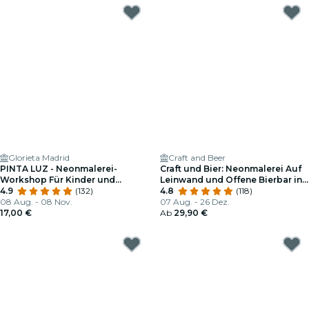
Glorieta Madrid
Craft and Beer
PINTA LUZ - Neonmalerei-
Craft und Bier: Neonmalerei Auf
Workshop Für Kinder und
Leinwand und Offene Bierbar in
Familien
4.9
(132)
Madrid
4.8
(118)
08 Aug. - 08 Nov.
07 Aug. - 26 Dez.
17,00 €
Ab
29,90 €