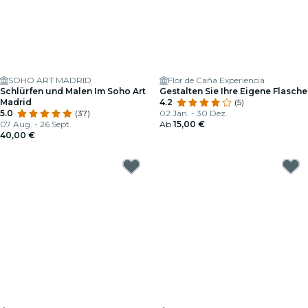
SOHO ART MADRID
Flor de Caña Experiencia
Schlürfen und Malen Im Soho Art
Gestalten Sie Ihre Eigene Flasche
Madrid
4.2
(5)
5.0
(37)
02 Jan. - 30 Dez.
07 Aug. - 26 Sept.
Ab
15,00 €
40,00 €