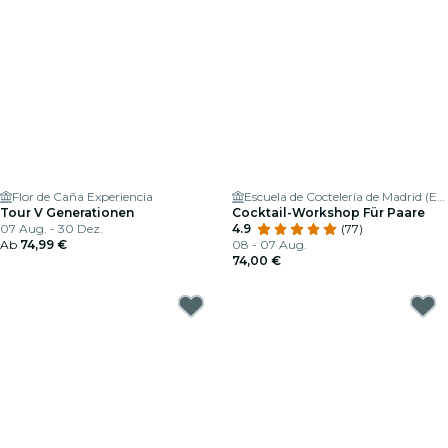
Flor de Caña Experiencia
Escuela de Coctelería de Madrid (ESCOM)
Tour V Generationen
Cocktail-Workshop Für Paare
07 Aug. - 30 Dez.
4.9
(77)
Ab
74,99 €
08 - 07 Aug.
74,00 €