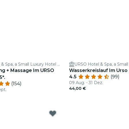
URSO Hotel & Spa, a Small Luxury Hotel of the World
ng + Massage Im URSO
Wasserkreislauf Im Urso
4.5
(99)
5*.
09 Aug. - 31 Dez.
(154)
44,00 €
ept.