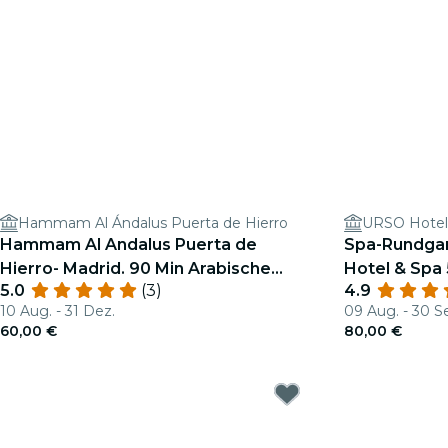
Hammam Al Ándalus Puerta de Hierro
Hammam Al Andalus Puerta de
Spa-Rundga
Hierro- Madrid. 90 Min Arabische
Hotel & Spa 
5.0
(3)
4.9
Bäder
10 Aug. - 31 Dez.
09 Aug. - 30 S
60,00 €
80,00 €