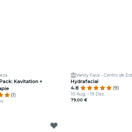
leza
Vanity Face - Centro de Es
ack: Kavitation +
Hydrafacial
4.8
(9)
apie
10 Aug. - 19 Dez.
(1)
79,00 €
ov.