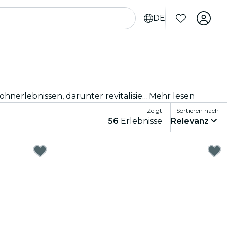
DE
Entdecke die besten Beauty- und Wellness-Erlebnisse, die Madrid zu bieten hat! Gönne dir eine Reihe von Verwöhnerlebnissen, darunter revitalisierende Spas, ganzheitliche Rückzugsorte und erstklassige Salons. Bist du bereit für ein Entspannung und das Gefühl, neugeboren zu sein? Lass es dir gut gehen... Du hast es dir verdient!
Mehr lesen
Zeigt
Sortieren nach
56
Erlebnisse
Relevanz