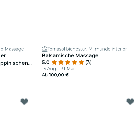
ino Massage
Tornasol bienestar. Mi mundo interior
der
Balsamische Massage
5.0
(3)
ippinischen
15 Aug. - 31 Mai
Madrid
Ab
100,00 €