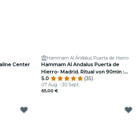
Hammam Al Ándalus Puerta de Hierro
aline Center
Hammam Al Andalus Puerta de
Hierro- Madrid. Ritual von 90min :
5.0
(35)
75'Thermalbäder & 15'Massage
07 Aug. - 30 Sept.
65,00 €