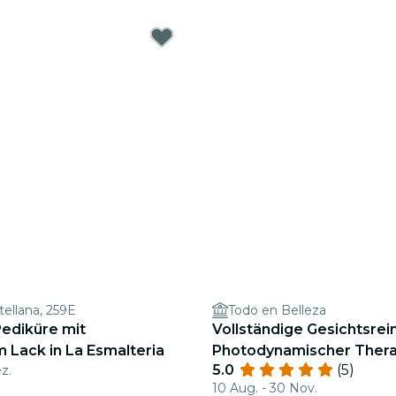
tellana, 259E
Todo en Belleza
Pediküre mit
Vollständige Gesichtsrei
 Lack in La Esmalteria
Photodynamischer Thera
5.0
(5)
z.
10 Aug. - 30 Nov.