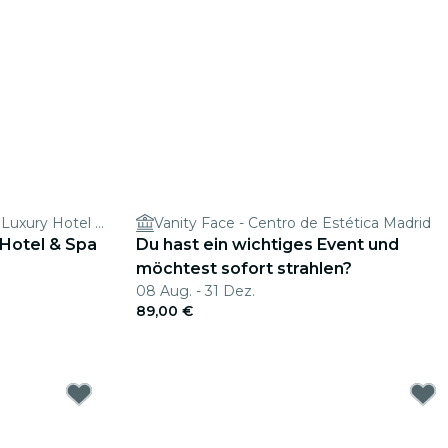
URSO Hotel & Spa, a Small Luxury Hotel of the World
Vanity Face - Centro de Estética Madrid
 Hotel & Spa
Du hast ein wichtiges Event und
möchtest sofort strahlen?
08 Aug. - 31 Dez.
89,00 €