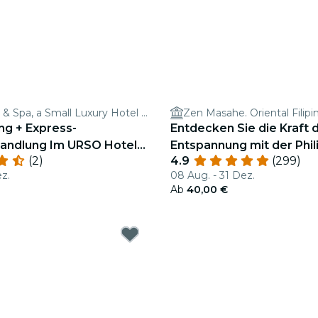
URSO Hotel & Spa, a Small Luxury Hotel of the World
Zen Masahe. Oriental Filip
g + Express-
Entdecken Sie die Kraft 
andlung Im URSO Hotel
Entspannung mit der Phil
(2)
4.9
(299)
Massage in der Gran Vía 
ez.
08 Aug. - 31 Dez.
Ab
40,00 €