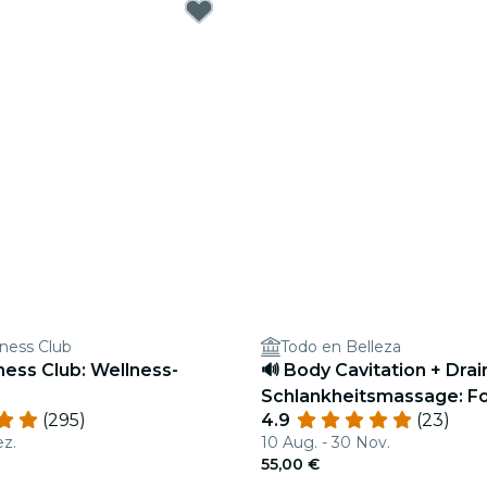
ness Club
Todo en Belleza
ess Club: Wellness-
🔊 Body Cavitation + Dra
Schlankheitsmassage: F
(295)
4.9
(23)
Ihren Körper Auf Natürli
ez.
10 Aug. - 30 Nov.
Weise.
55,00 €