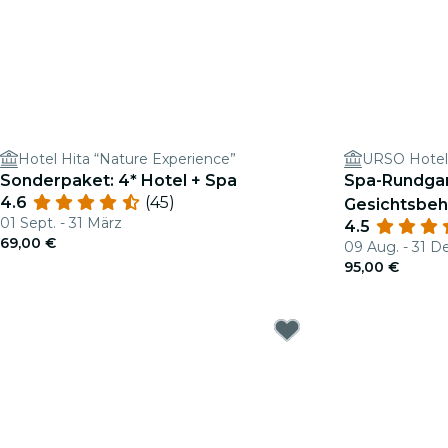
Hotel Hita “Nature Experience”
Sonderpaket: 4* Hotel + Spa
Spa-Rundgan
4.6
(45)
Gesichtsbeh
01 Sept. - 31 März
4.5
& Spa
69,00 €
09 Aug. - 31 D
95,00 €