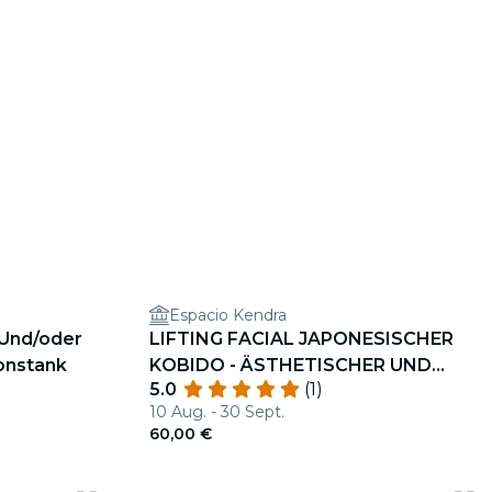
Espacio Kendra
Und/oder
LIFTING FACIAL JAPONESISCHER
ionstank
KOBIDO - ÄSTHETISCHER UND
5.0
(1)
THERAPEUTISCHER MASSAGE
10 Aug. - 30 Sept.
(SCHMERZLINDERUNG BEI
60,00 €
BRUXISMUS)