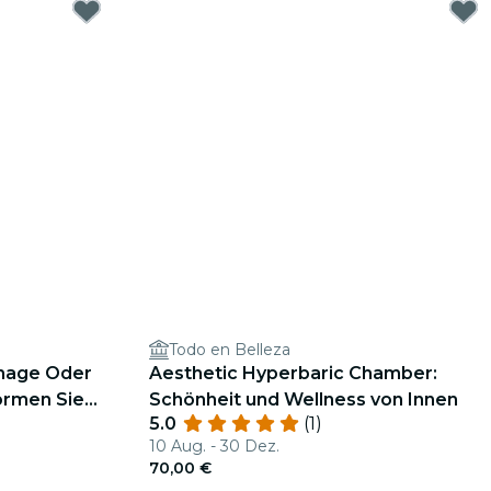
Todo en Belleza
inage Oder
Aesthetic Hyperbaric Chamber:
ormen Sie
Schönheit und Wellness von Innen
5.0
(1)
che Art und
10 Aug. - 30 Dez.
70,00 €