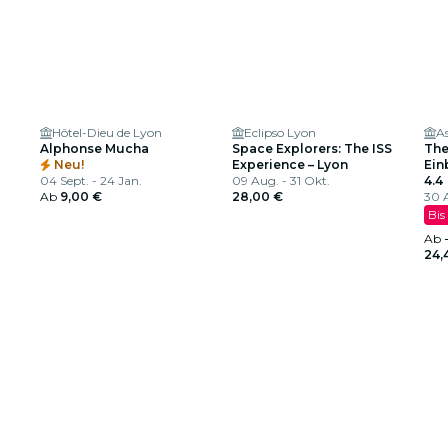
Hôtel-Dieu de Lyon
Eclipso Lyon
Alphonse Mucha
Space Explorers: The ISS
The
Neu!
Experience – Lyon
Ein
04 Sept. - 24 Jan.
09 Aug. - 31 Okt.
Mil
4.4
Ab
9,00 €
28,00 €
30 A
Bis
Ab
24,