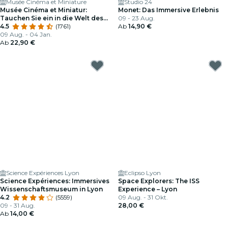
Musée Cinéma et Miniature
Studio 24
Musée Cinéma et Miniatur:
Monet: Das Immersive Erlebnis
Tauchen Sie ein in die Welt des
09 - 23 Aug.
Kinos und der Spezialeffekte
4.5
(1761)
Ab
14,90 €
09 Aug. - 04 Jan.
Ab
22,90 €
Science Expériences Lyon
Eclipso Lyon
Science Expériences: Immersives
Space Explorers: The ISS
Wissenschaftsmuseum in Lyon
Experience – Lyon
4.2
(5559)
09 Aug. - 31 Okt.
09 - 31 Aug.
28,00 €
Ab
14,00 €