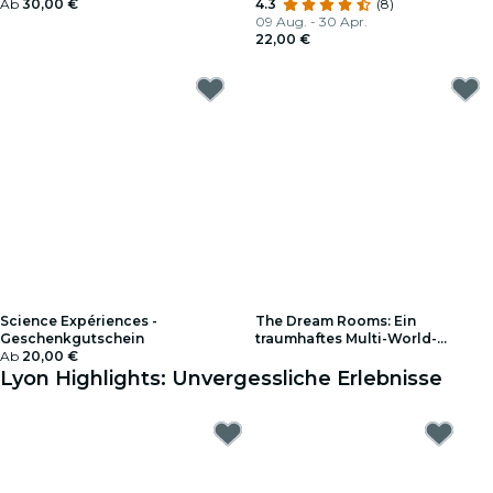
Geschenkgutschein
Ab
30,00 €
4.3
(8)
09 Aug. - 30 Apr.
22,00 €
Science Expériences -
The Dream Rooms: Ein
Geschenkgutschein
traumhaftes Multi-World-
Ab
20,00 €
Erlebnis in einem Bällebad -
Warteliste
Lyon Highlights: Unvergessliche Erlebnisse