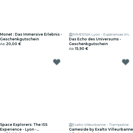
Monet : Das Immersive Erlebnis -
IMMERSIA Lyon - Expériences Immersives en Réalité Virtuelle
Geschenkgutschein
Das Echo des Universums -
Ab
20,00 €
Geschenkgutschein
Ab
15,90 €
Space Explorers: The ISS
Exalto Villeurbanne - Trampoline Park et GameSide
Experience - Lyon -
Gameside by Exalto Villeurbanne