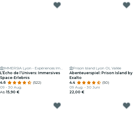
IMMERSIA Lyon - Expériences Immersives en Réalité Virtuelle
Prison Island Lyon OL Vallée
L’Écho de l’Univers: Immersives
Abenteuerspiel: Prison Island by
Space-Erlebnis
Exalto
4.6
(522)
4.4
(50)
09 - 30 Aug.
09 Aug. - 30 Juni
Ab
15,90 €
22,00 €