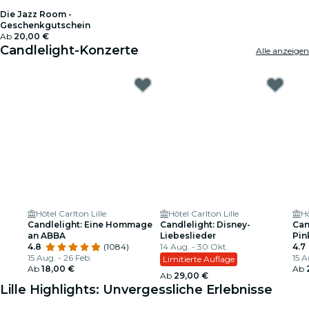
Die Jazz Room -
Geschenkgutschein
Ab
20,00 €
Candlelight-Konzerte
Alle anzeigen
Hôtel Carlton Lille
Hôtel Carlton Lille
Hô
Candlelight: Eine Hommage
Candlelight: Disney-
Can
an ABBA
Liebeslieder
Pin
4.8
(1084)
14 Aug. - 30 Okt.
4.7
15 Aug. - 26 Feb.
15 A
Limitierte Auflage
Ab
18,00 €
Ab
Ab
29,00 €
Lille Highlights: Unvergessliche Erlebnisse