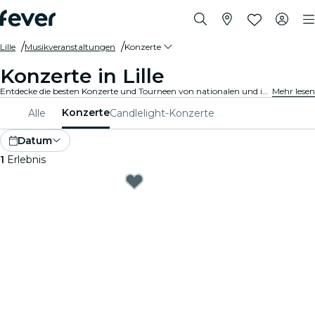
Lille
Musikveranstaltungen
Konzerte
Konzerte in Lille
Entdecke die besten Konzerte und Tourneen von nationalen und internationalen Künstlern in Lille, hole Dir Deine Tickets auf Fever und genieße Top-Musik!
Mehr lesen
Konzerte
Alle
Candlelight-Konzerte
Datum
1
Erlebnis