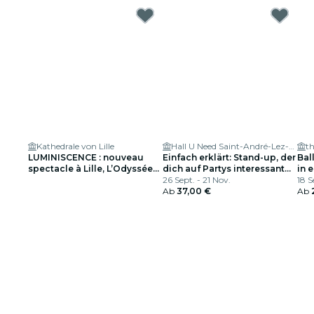
Kathedrale von Lille
Hall U Need Saint-André-Lez-Lille
th
LUMINISCENCE : nouveau
Einfach erklärt: Stand-up, der
Bal
spectacle à Lille, L’Odyssée
dich auf Partys interessant
in 
Céleste – Liste d’attente
macht
26 Sept. - 21 Nov.
18 S
Ab
37,00 €
Ab