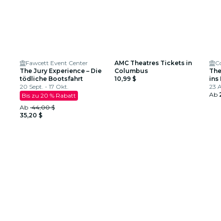
Fawcett Event Center
AMC Theatres Tickets in
C
The Jury Experience – Die
Columbus
The
tödliche Bootsfahrt
10,99 $
ins
20 Sept. - 17 Okt.
23 A
Ab
Bis zu 20 % Rabatt
Ab
44,00 $
35,20 $