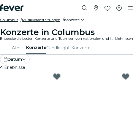
Columbus
Musikveranstaltungen
Konzerte
Konzerte in Columbus
Entdecke die besten Konzerte und Tourneen von nationalen und internationalen Künstlern in Columbus, hole Dir Deine Tickets auf Fever und genieße Top-Musik!
Mehr lesen
Konzerte
Alle
Candlelight-Konzerte
Datum
4
Erlebnisse