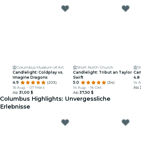
Columbus Museum of Art
Short North Church
S
Candlelight: Coldplay vs.
Candlelight: Tribut an Taylor
Can
Imagine Dragons
Swift
4.8
4.9
(203)
5.0
(34)
14 A
16 Aug. - 07 März
14 Aug. - 16 Okt.
Ab
Ab
31,00 $
Ab
37,50 $
Columbus Highlights: Unvergessliche
Erlebnisse