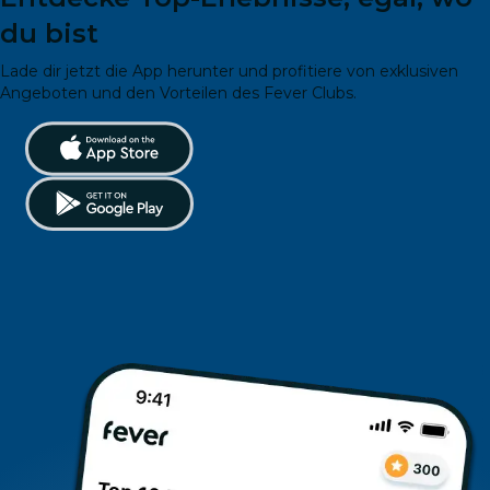
du bist
Lade dir jetzt die App herunter und profitiere von exklusiven
Angeboten und den Vorteilen des Fever Clubs.