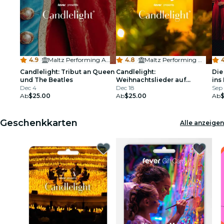
4.9
·
Maltz Performing Arts Center
4.8
·
Maltz Performing Arts Center
4
Candlelight: Tribut an Queen
Candlelight:
Die
und The Beatles
Weihnachtslieder auf
ins
Dec 4
Streichinstrumenten
Dec 18
Sep
Ab
$25.00
Ab
$25.00
Ab
Geschenkkarten
Alle anzeigen