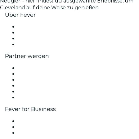
Neugier – hier findest du ausgewählte Erlebnisse, um
Cleveland auf deine Weise zu genießen.
Über Fever
Presse
Wir stellen ein!
Geschenkgutscheine
Hilfe-Center
Partner werden
Fever Zone
Veröffentliche dein Event
Firmenevents & -vorteile
Affiliate-Programm
Botschafter & Influencer-Programm
Markenpartnerschaften
Fever for Business
Privatveranstaltungen & Gruppentickets
Firmenvorteile
Firmengeschenkkarten und -gutscheine