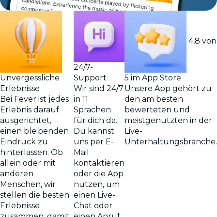
4,8 von
24/7-
Support
Unvergessliche
5 im App Store
Wir sind 24/7
Erlebnisse
Unsere App gehört zu
in 11
Bei Fever ist jedes
den am besten
Sprachen
Erlebnis darauf
bewerteten und
für dich da.
ausgerichtet,
meistgenutzten in der
Du kannst
einen bleibenden
Live-
uns per E-
Eindruck zu
Unterhaltungsbranche.
Mail
hinterlassen. Ob
kontaktieren
allein oder mit
oder die App
anderen
nutzen, um
Menschen, wir
einen Live-
stellen die besten
Chat oder
Erlebnisse
einen Anruf
zusammen, damit