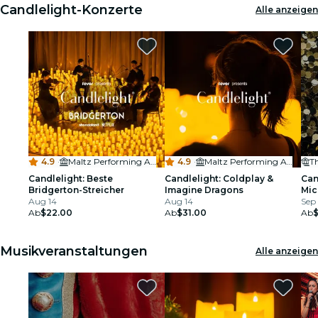
Candlelight-Konzerte
Alle anzeigen
4.9
·
Maltz Performing Arts Center
4.9
·
Maltz Performing Arts Center
Candlelight: Beste
Candlelight: Coldplay &
Can
Bridgerton-Streicher
Imagine Dragons
Mic
Aug 14
Aug 14
Sep 
Ab
$22.00
Ab
$31.00
Ab
Musikveranstaltungen
Alle anzeigen