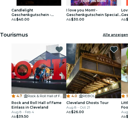
Candlelight
I love you Mom! -
Lov
Geschenkgutschein -
Geschenkgutschein Special
Ges
Cleveland
Ab
$40.00
Edition
Ab
$30.00
Ab
Tourismus
Alle anzeigen
4.7
·
Rock & Roll Hall of Fame
4.0
·
REBOL
5
Rock and Roll Hall of Fame
Cleveland Ghosts Tour
Lit
Einlass in Cleveland
Aug 8 - Oct 21
Foo
Aug 8 - Feb 4
Ab
$26.00
Aug
Ab
$39.50
Ab