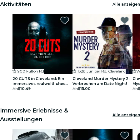
Aktivitäten
Alle anzeigen
1900 Fulton Rd
11328 Juniper Rd, Cleveland
W
20 CUTS in Cleveland: Ein
Cleveland Murder Mystery 2:
Cle
immersives realweltliches
Verbrechen am Date Night!
Mys
Thriller-Spiel
Ab
$10.49
Ab
$15.00
Ab
Immersive Erlebnisse &
Alle anzeigen
Ausstellungen