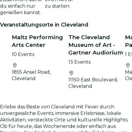
zu starten.
du einfach nur
genießen kannst.
Veranstaltungsorte in Cleveland
Maltz Performing
The Cleveland
Ma
Arts Center
Museum of Art -
Pa
Gartner Audiorium
10 Events
1 
13 Events
1855 Ansel Road,
Ma
Cleveland
Cl
11150 East Boulevard,
Cleveland
Erlebe das Beste von Cleveland mit Fever durch
unvergessliche Events, immersive Erlebnisse, lokale
Aktivitäten, versteckte Orte und kulturelle Highlights.
Ob für heute, das Wochenende oder einfach aus