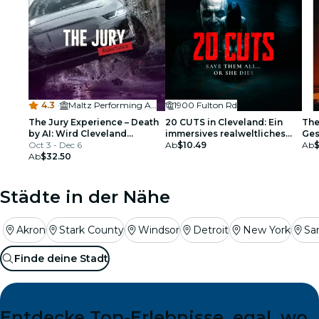
4.3
·
Maltz Performing Arts Center
1900 Fulton Rd
The Jury Experience – Death
20 CUTS in Cleveland: Ein
The
by AI: Wird Cleveland
immersives realweltliches
Ges
Gerechtigkeit liefern?
Oct 3 - Dec 6
Thriller-Spiel
Ab
$10.49
Ab
Ab
$32.50
Städte in der Nähe
Akron
Stark County
Windsor
Detroit
New York
Sa
Finde deine Stadt
Entdecke Top-Erlebnisse, egal, wo