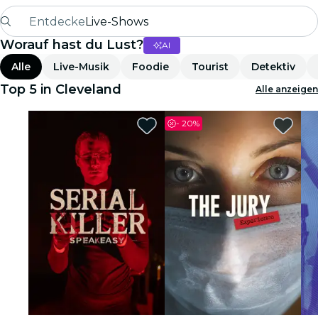
Entdecke
Live-Shows
Worauf hast du Lust?
AI
Madrid
Alle
Live-Musik
Foodie
Tourist
Detektiv
Candlelight
Top 5 in Cleveland
Alle anzeigen
London
-
20%
Erlebnisse und Städte
São Paulo
Seoul
Stadttouren
Konzerte