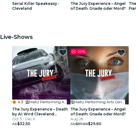
Serial Killer Speakeasy -
The Jury Experience – Angel
The
Restaurants
Cleveland
of Death: Gnade oder Mord?
Fra
Arm
1
1
2
2
3
3
Kino
Live-Shows
-
20%
4.3
·
Maltz Performing Arts Center
Maltz Performing Arts Center
The Jury Experience – Death
The Jury Experience – Angel
by AI: Wird Cleveland
of Death: Gnade oder Mord?
Gerechtigkeit liefern?
Oct 3 - Dec 6
Aug 28
Ab
$32.50
Ab
$37.00
$29.60