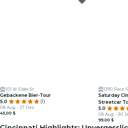
101 W Elder St
1390 Race S
Gebackene Bier-Tour
Saturday Cin
5.0
(1)
Streetcar T
08 Aug. - 27 Dez.
5.0
45,00 $
08 Aug. - 30 J
99,00 $
Cincinnati Highlights: Unvergessli