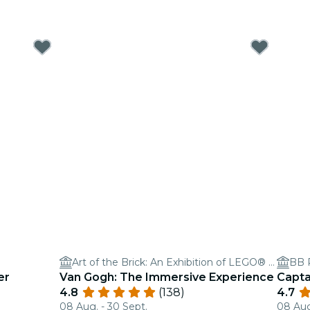
Art of the Brick: An Exhibition of LEGO® Art
BB 
er
Van Gogh: The Immersive Experience
Capta
4.8
(138)
4.7
08 Aug. - 30 Sept.
08 Aug