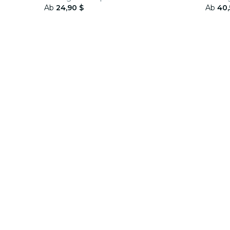
Ab
24,90 $
Ab
40,
cken