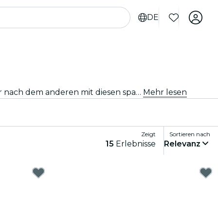
DE
Du suchst nach touristischen Aktivitäten in Cincinnati? Entdecke Cincinnati – mach dich bereit für ein Abenteuer nach dem anderen mit diesen spannenden Erlebnissen, die speziell für Touristen entwickelt wurden. Erlebe das Beste von Cincinnati !
Mehr lesen
Zeigt
Sortieren nach
15
Erlebnisse
Relevanz