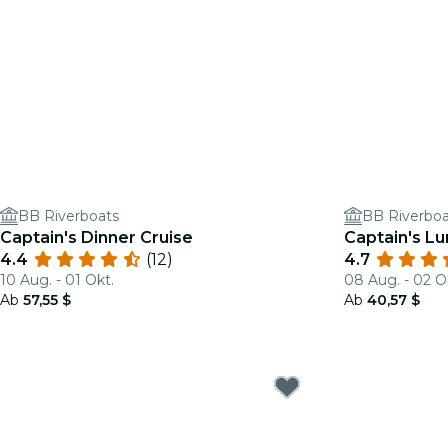
BB Riverboats
BB Riverboa
Captain's Dinner Cruise
Captain's Lu
4.4
(12)
4.7
10 Aug. - 01 Okt.
08 Aug. - 02 O
Ab
57,55 $
Ab
40,57 $