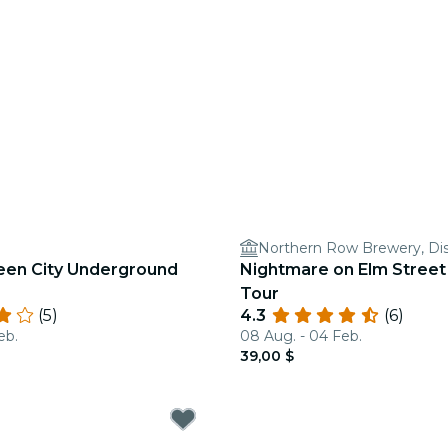
een City Underground
Nightmare on Elm Street
Tour
(5)
4.3
(6)
eb.
08 Aug. - 04 Feb.
39,00 $