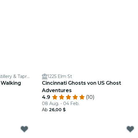
Northern Row Brewery, Distillery & Taproom
1225 Elm St
 Walking
Cincinnati Ghosts von US Ghost
Adventures
4.9
(10)
08 Aug. - 04 Feb.
Ab
26,00 $