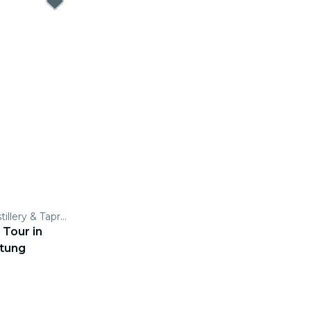
Northern Row Brewery, Distillery & Taproom
Tour in
stung