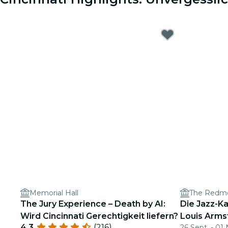
Memorial Hall
The Redmo
The Jury Experience – Death by AI:
Die Jazz-Ka
Wird Cincinnati Gerechtigkeit liefern?
Louis Arms
4.3
(216)
26 Sept. - 01