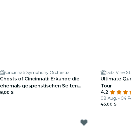
Cincinnati Symphony Orchestra
1332 Vine St
Ghosts of Cincinnati: Erkunde die
Ultimate Qu
ehemals gespenstischen Seiten
Tour
4.2
8,00 $
Cincinnatis
08 Aug. - 04 F
45,00 $