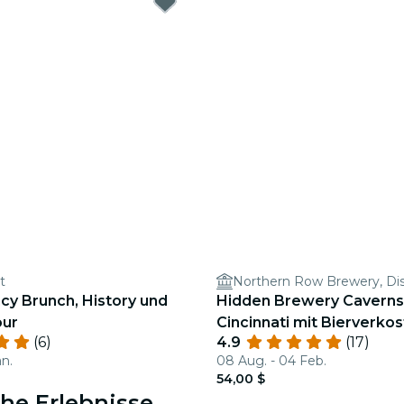
t
cy Brunch, History und
Hidden Brewery Caverns 
our
Cincinnati mit Bierverko
(6)
4.9
(17)
an.
08 Aug. - 04 Feb.
54,00 $
che Erlebnisse