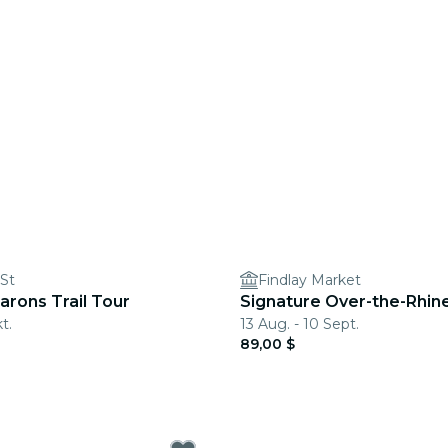
 St
Findlay Market
rons Trail Tour
Signature Over-the-Rhin
t.
13 Aug. - 10 Sept.
89,00 $