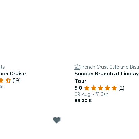
ts
French Crust Café and Bist
nch Cruise
Sunday Brunch at Findla
(19)
Tour
kt.
5.0
(2)
09 Aug. - 31 Jan.
89,00 $