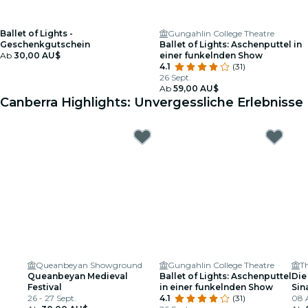
Ballet of Lights -
Gungahlin College Theatre
Geschenkgutschein
Ballet of Lights: Aschenputtel in
Ab
30,00 AU$
einer funkelnden Show
4.1
(31)
26 Sept.
Ab
59,00 AU$
Canberra Highlights: Unvergessliche Erlebnisse
Queanbeyan Showground
Gungahlin College Theatre
T
Queanbeyan Medieval
Ballet of Lights: Aschenputtel
Die
Festival
in einer funkelnden Show
Sin
26 - 27 Sept.
4.1
(31)
Tri
08 