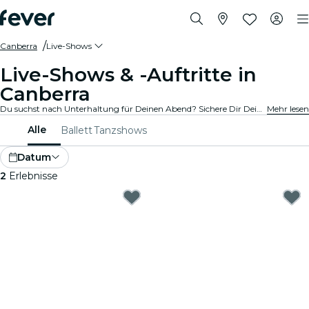
Canberra
Live-Shows
Live-Shows & -Auftritte in
Canberra
Du suchst nach Unterhaltung für Deinen Abend? Sichere Dir Deine Tickets für die besten Live-Shows in Canberra: Theater, Stand-Up-Comedy, Musicals, Magieshows und mehr.
Mehr lesen
Alle
Ballett
Tanzshows
Datum
2
Erlebnisse