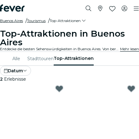
Buenos Aires
Tourismus
Top-Attraktionen
Top-Attraktionen in Buenos
Aires
Entdecke die besten Sehenswürdigkeiten in Buenos Aires. Von berühmten Wahrzeichen und kulturellen Hotspots bis hin zu atemberaubenden Parks und Geheimtipps. Erkunde mit diesen Erlebnissen die Orte, die man unbedingt gesehen haben muss. Entdecke, was Buenos Aires wirklich einzigartig macht!
Mehr lesen
Top-Attraktionen
Alle
Stadttouren
Datum
2
Erlebnisse