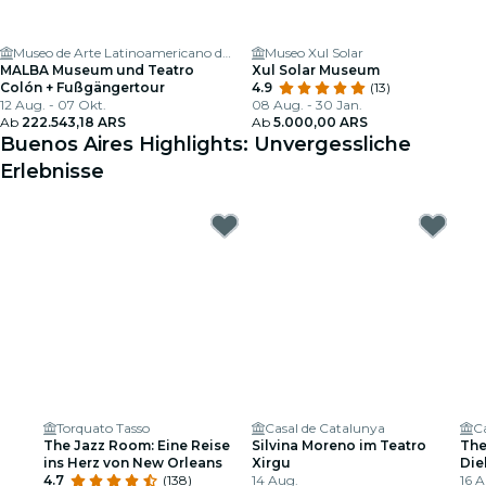
Museo de Arte Latinoamericano de Buenos Aires
Museo Xul Solar
MALBA Museum und Teatro
Xul Solar Museum
Colón + Fußgängertour
4.9
(13)
12 Aug. - 07 Okt.
08 Aug. - 30 Jan.
Ab
222.543,18 ARS
Ab
5.000,00 ARS
Buenos Aires Highlights: Unvergessliche
Erlebnisse
Torquato Tasso
Casal de Catalunya
C
The Jazz Room: Eine Reise
Silvina Moreno im Teatro
The
ins Herz von New Orleans
Xirgu
Die
4.7
(138)
14 Aug.
US-
16 A