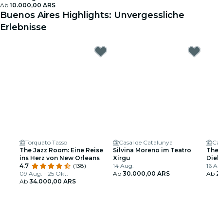
Ab
10.000,00 ARS
Buenos Aires Highlights: Unvergessliche
Erlebnisse
Torquato Tasso
Casal de Catalunya
C
The Jazz Room: Eine Reise
Silvina Moreno im Teatro
The
ins Herz von New Orleans
Xirgu
Die
4.7
(138)
14 Aug.
US-
16 A
09 Aug. - 25 Okt.
Ab
30.000,00 ARS
Ab
Ab
34.000,00 ARS