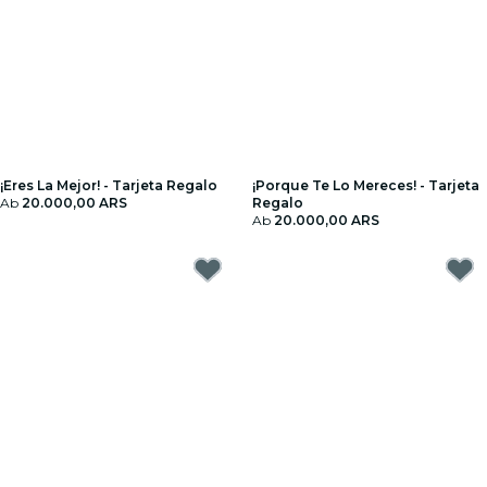
¡Eres La Mejor! - Tarjeta Regalo
¡Porque Te Lo Mereces! - Tarjeta
Ab
20.000,00 ARS
Regalo
Ab
20.000,00 ARS