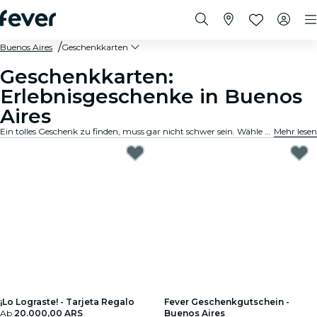
Buenos Aires
Geschenkkarten
Geschenkkarten:
Erlebnisgeschenke in Buenos
Aires
Ein tolles Geschenk zu finden, muss gar nicht schwer sein. Wähle die Karte aus, passe den Betrag an und verschenke ein Erlebnis, an das sich der Beschenkte noch lange erinnern wird. Schnell, flexibel und kinderleicht.
Mehr lesen
¡Lo Lograste! - Tarjeta Regalo
Fever Geschenkgutschein -
Ab
20.000,00 ARS
Buenos Aires