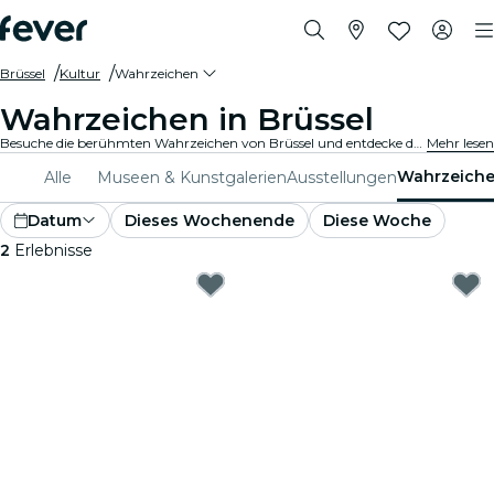
Brüssel
Kultur
Wahrzeichen
Wahrzeichen in Brüssel
Besuche die berühmten Wahrzeichen von Brüssel und entdecke das reiche kulturelle Erbe. Von ikonischen Stätten bis hin zu architektonischen Wunderwerken bieten diese Wahrzeichen einen Einblick in die Vergangenheit und Gegenwart der Stadt. Mach dich bereit für ein unvergessliches Erlebnis.
Mehr lesen
Wahrzeich
Alle
Museen & Kunstgalerien
Ausstellungen
Datum
Dieses Wochenende
Diese Woche
2
Erlebnisse