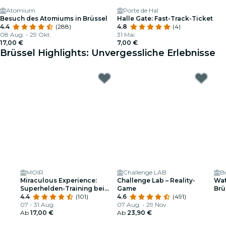
Atomium
Porte de Hal
Besuch des Atomiums in Brüssel
Halle Gate: Fast-Track-Ticket
4.4
(288)
4.8
(4)
08 Aug. - 29 Okt.
31 Mai
17,00 €
7,00 €
Brüssel Highlights: Unvergessliche Erlebnisse
MOIR
Challenge LAB
B
Miraculous Experience:
Challenge Lab – Reality-
Wat
Superhelden-Training bei
Game
Brü
MOIR
4.4
(101)
4.6
(491)
07 - 31 Aug.
07 Aug. - 29 Nov.
Ab
17,00 €
Ab
23,90 €