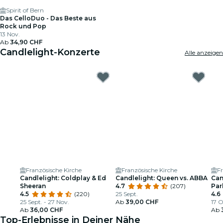
Spirit of Bern
Das CelloDuo - Das Beste aus
Rock und Pop
13 Nov.
Ab
34,90 CHF
Candlelight-Konzerte
Alle anzeigen
Französische Kirche
Französische Kirche
Fr
Candlelight: Coldplay & Ed
Candlelight: Queen vs. ABBA
Can
Sheeran
4.7
(207)
Par
4.5
(220)
25 Sept.
4.6
25 Sept. - 27 Nov.
Ab
39,00 CHF
17 O
Ab
36,00 CHF
Ab
Top-Erlebnisse in Deiner Nähe