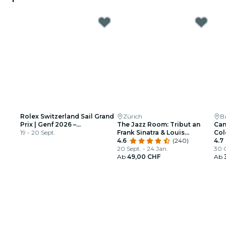
Rolex Switzerland Sail Grand
Zürich
Ba
Prix | Genf 2026 –
The Jazz Room: Tribut an
Can
Tageskarten
19 - 20 Sept.
Frank Sinatra & Louis
Col
Armstrong
4.6
(240)
4.7
20 Sept. - 24 Jan.
30 O
Ab
49,00 CHF
Ab