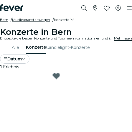
Bern
Musikveranstaltungen
Konzerte
Konzerte in Bern
Entdecke die besten Konzerte und Tourneen von nationalen und internationalen Künstlern in Bern, hole Dir Deine Tickets auf Fever und genieße Top-Musik!
Mehr lesen
Konzerte
Alle
Candlelight-Konzerte
Datum
1
Erlebnis