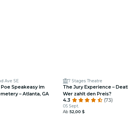
nd Ave SE
7 Stages Theatre
n Poe Speakeasy im
The Jury Experience – Death
metery – Atlanta, GA
Wer zahlt den Preis?
4.3
(73)
05 Sept.
Ab
52,00 $