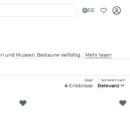
DE
Tauche ein in die pulsierende Kunst- und Kulturszene von Atlanta mit Besuchen in renommierten Kunstgalerien und Museen. Bestaune vielfältige Sammlungen und Ausstellungen, die inspirieren und fesseln.
Mehr lesen
Zeigt
Sortieren nach
4
Erlebnisse
Relevanz