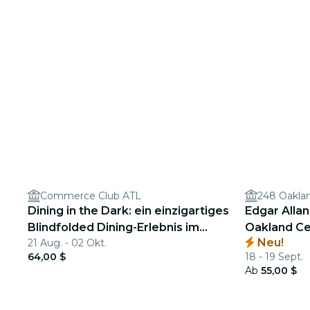
Commerce Club ATL
248 Oakla
Dining in the Dark: ein einzigartiges
Edgar Alla
Blindfolded Dining-Erlebnis im
Oakland Ce
Neu!
21 Aug. - 02 Okt.
Commerce Club Atlanta
64,00 $
18 - 19 Sept.
Ab
55,00 $