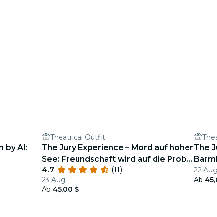
Theatrical Outfit
Thea
 by AI:
The Jury Experience – Mord auf hoher
The J
See: Freundschaft wird auf die Probe
Barmh
4.7
(11)
22 Aug
gestellt. Kann Atlanta Gerechtigkeit
23 Aug.
Ab
45,
liefern?
Ab
45,00 $