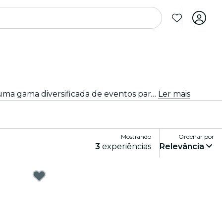
Teresina: De locais íntimos às salas de concertos mais emblemáticas, a cidade vive ao som da música, oferecendo uma gama diversificada de eventos para todos os gostos e estilos.
Ler mais
Mostrando
Ordenar por
3
experiências
Relevância