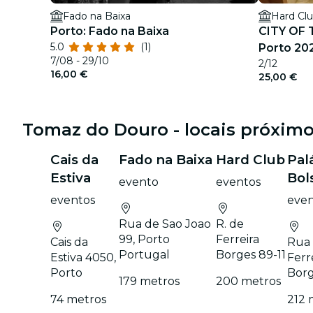
Fado na Baixa
Hard Cl
Porto: Fado na Baixa
CITY OF 
5.0
(1)
Porto 20
7/08 - 29/10
2/12
16,00 €
25,00 €
Tomaz do Douro - locais próxim
Cais da
Fado na Baixa
Hard Club
Pal
Estiva
Bol
evento
eventos
eventos
even
Rua de Sao Joao
R. de
99, Porto
Ferreira
Cais da
Rua
Portugal
Borges 89-11
Estiva 4050,
Ferr
Porto
Borg
179 metros
200 metros
74 metros
212 