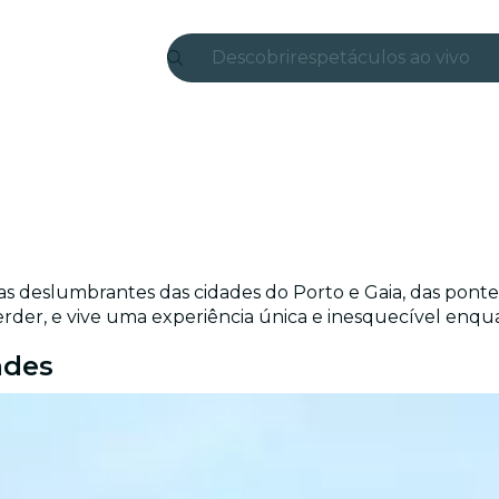
Descobrir
espetáculos ao vivo
Madrid
Candlelight
Londres
experiências e cidades
as deslumbrantes das cidades do Porto e Gaia, das pont
São Paulo
erder, e vive uma experiência única e inesquecível enqua
exposições
ades
Seul
city tours
shows