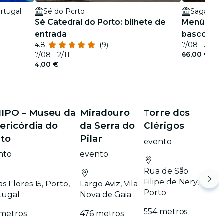
ortugal
Sé do Porto
Sagardi 
Sé Catedral do Porto: bilhete de
Menú Ham
entrada
basco no 
4.8
(9)
7/08 - 30/1
66,00 €
7/08 - 2/11
4,00 €
IPO – Museu da
Miradouro
Torre dos
ericórdia do
da Serra do
Clérigos
rto
Pilar
evento
nto
evento
Rua de São
Filipe de Nery,
as Flores 15, Porto,
Largo Aviz, Vila
Porto
tugal
Nova de Gaia
554 metros
 metros
476 metros