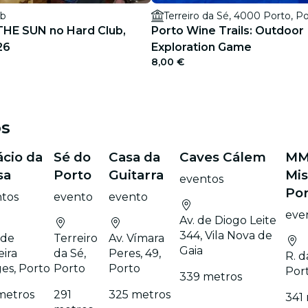
ub
Terreiro da Sé, 4000 Porto, P
THE SUN no Hard Club,
Porto Wine Trails: Outdoor
26
Exploration Game
8,00 €
os
ácio da
Sé do
Casa da
Caves Cálem
MM
sa
Porto
Guitarra
Mis
eventos
Po
tos
evento
evento
eve
Av. de Diogo Leite
344, Vila Nova de
 de
Terreiro
Av. Vímara
Gaia
eira
da Sé,
Peres, 49,
R. d
es, Porto
Porto
Porto
Por
339 metros
metros
291
325 metros
341