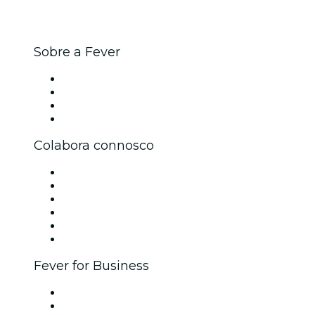
Sobre a Fever
Imprensa
Trabalha na Fever
Cartões-Oferta
Apoio ao cliente
Colabora connosco
Gere o teu evento
Publica o teu evento
Eventos corporativos e vantagens
Programa de Afiliados
Programa de embaixadores e influenciadores
Parcerias
Fever for Business
Eventos privados e bilhetes para grupos
Benefícios para as empresas