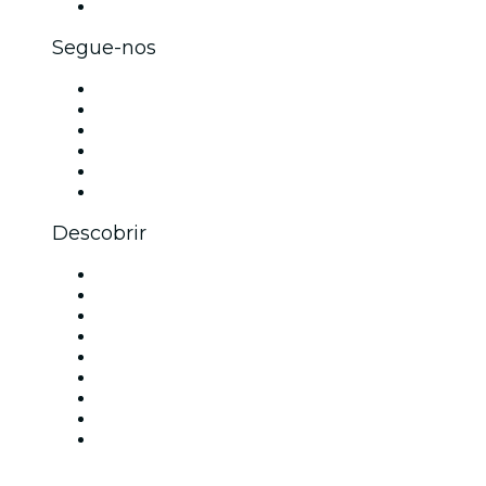
Cartões-presente e vouchers para empresas
Segue-nos
Facebook
X (Twitter)
Instagram
TikTok
LinkedIn
YouTube
Descobrir
Locais de eventos - Porto
Portugal
Hoje
Amanhã
Esta semana
Neste fim de semana
Halloween
Dia dos Namorados
Natal