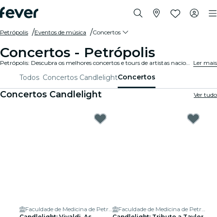
Petrópolis
Eventos de música
Concertos
Concertos - Petrópolis
Petrópolis: Descubra os melhores concertos e tours de artistas nacionais e internacionais. Compre seus ingressos na Fever e curta a melhor música!
Ler mais
Concertos
Todos
Concertos Candlelight
Concertos Candlelight
Ver tudo
Faculdade de Medicina de Petrópolis
Faculdade de Medicina de Petrópolis
Candlelight: Vivaldi, As
Candlelight: Tributo a Taylor