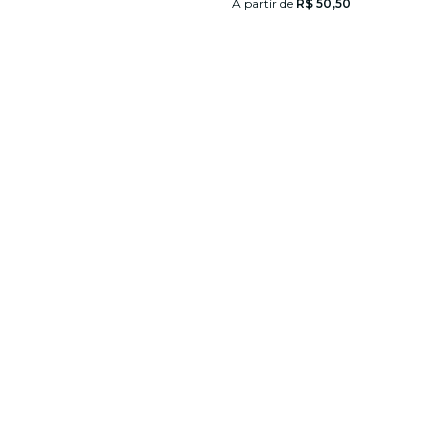
A partir de
R$ 50,50