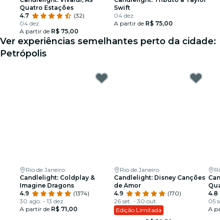
Quatro Estações
Swift
4.7
(32)
04 dez.
04 dez.
A partir de
R$ 75,00
A partir de
R$ 75,00
Ver experiências semelhantes perto da cidade:
Petrópolis
Rio de Janeiro
Rio de Janeiro
Ri
Candlelight: Coldplay &
Candlelight: Disney Canções
Can
Imagine Dragons
de Amor
Qua
4.9
(1374)
4.9
(170)
4.8
30 ago. - 13 dez.
26 set. - 30 out.
05 s
A partir de
R$ 71,00
A pa
Edição Limitada