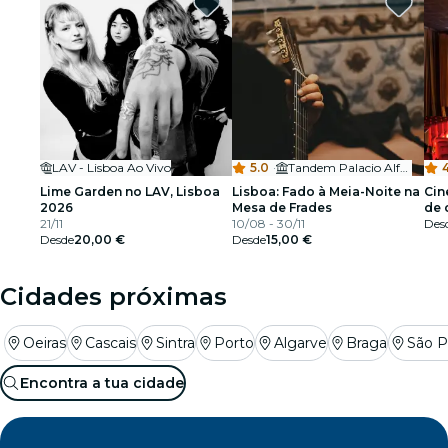
LAV - Lisboa Ao Vivo
5.0
·
Tandem Palacio Alfama
Lime Garden no LAV, Lisboa
Lisboa: Fado à Meia-Noite na
Cin
2026
Mesa de Frades
de 
21/11
10/08 - 30/11
Des
Desde
20,00 €
Desde
15,00 €
Cidades próximas
Oeiras
Cascais
Sintra
Porto
Algarve
Braga
São P
Encontra a tua cidade