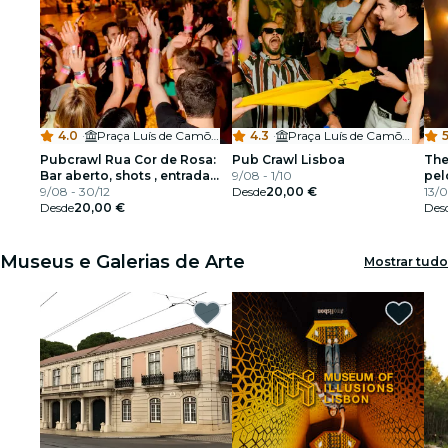
4.0
·
Praça Luís de Camões
4.3
·
Praça Luís de Camões
5
Pubcrawl Rua Cor de Rosa:
Pub Crawl Lisboa
The
Bar aberto, shots , entrada
9/08 - 1/10
pel
VIP em discoteca
9/08 - 30/12
Desde
20,00 €
13/0
Desde
20,00 €
Des
Museus e Galerias de Arte
Mostrar tudo