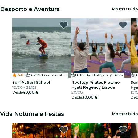
Desporto e Aventura
Mostrar tudo
5.0
·
Surf School Surf at Praia Grande
Hotel Hyatt Regency Lisboa
H
Surf At Surf School
Rooftop Pilates Flow no
Sun
10/08 - 26/09
Hyatt Regency Lisboa
Hya
Desde
40,00 €
20/08
10/0
Desde
30,00 €
Des
Vida Noturna e Festas
Mostrar tudo