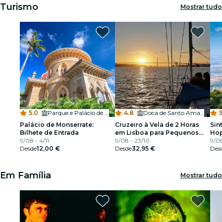
Turismo
Mostrar tudo
5.0
·
Parque e Palácio de Monserrate
4.8
·
Doca de Santo Amaro
5
Palácio de Monserrate:
Cruzeiro à Vela de 2 Horas
Sin
Bilhete de Entrada
em Lisboa para Pequenos
Hop
9/08 - 4/11
Grupos com Bebidas e
9/08 - 23/10
Pal
9/08
Desde
12,00 €
Petiscos
Desde
32,95 €
Des
Em Família
Mostrar tudo