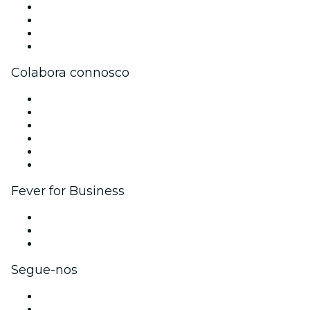
Imprensa
Trabalha na Fever
Cartões-Oferta
Apoio ao cliente
Colabora connosco
Gere o teu evento
Publica o teu evento
Eventos corporativos e vantagens
Programa de Afiliados
Programa de embaixadores e influenciadores
Parcerias
Fever for Business
Eventos privados e bilhetes para grupos
Benefícios para as empresas
Cartões-presente e vouchers para empresas
Segue-nos
Facebook
X (Twitter)