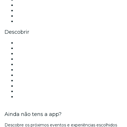
Instagram
TikTok
LinkedIn
YouTube
Descobrir
Locais de eventos - Lisboa
Portugal
Hoje
Amanhã
Esta semana
Neste fim de semana
Halloween
Dia dos Namorados
Natal
Ano Novo
Ainda não tens a app?
Descobre os próximos eventos e experiências escolhidos