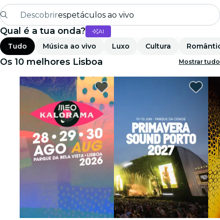
Descobrir
espetáculos ao vivo
Qual é a tua onda?
AI
Madrid
Tudo
Música ao vivo
Luxo
Cultura
Românti
Candlelight
Os 10 melhores Lisboa
Mostrar tudo
Londres
experiências e cidades
São Paulo
exposições
Seul
city tours
shows