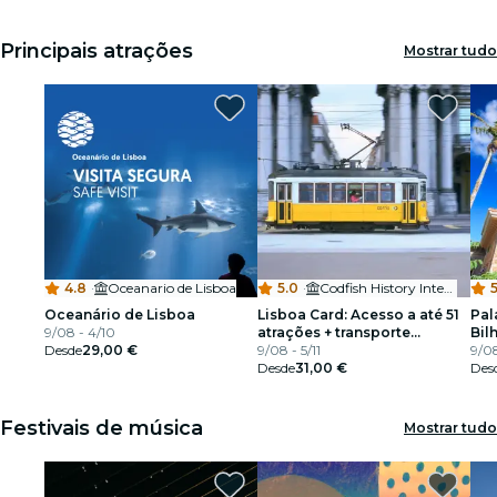
Principais atrações
Mostrar tudo
4.8
·
Oceanario de Lisboa
5.0
·
Codfish History Interpretation Center
5
Oceanário de Lisboa
Lisboa Card: Acesso a até 51
Pal
9/08 - 4/10
atrações + transporte
Bil
Desde
29,00 €
público
9/08 - 5/11
9/08
Desde
31,00 €
Des
Festivais de música
Mostrar tudo