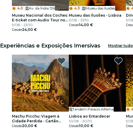
4.0
·
Av. da Índia 136
4.3
·
Museu das Ilusões
4
Museu Nacional dos Coches:
Museu das Ilusões - Lisboa
Din
E-ticket com Audio Tour no
9/08 - 31/10
9/08
seu telemóvel
9/08 - 23/10
Desde
14,00 €
Des
Desde
24,00 €
Experiências e Exposições Imersivas
Mostrar tudo
Tandem Palacio Alfama
4
Machu Picchu: Viagem à
Lisboa ao Entardecer
Mus
Cidade Perdida - Cartão
10/08 - 30/10
9/08
Oferta
Desde
20,00 €
Desde
10,00 €
Des