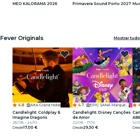
MEO KALORAMA 2026
Primavera Sound Porto 2027
Mus
restaurantes
1
1
2
2
3
3
cinema
Fever Originals
Mostrar tudo
4.8
·
Altis Grand Hotel
4.7
·
EPIC SANA Marquês Hotel
4
Candlelight: Coldplay &
Candlelight: Disney Canções
Can
Imagine Dragons
de Amor
AB
28/08 - 24/10
22/08 - 17/10
14/0
Desde
17,00 €
Desde
29,50 €
Des