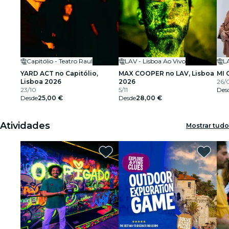
Capitólio - Teatro Raul
LAV - Lisboa Ao Vivo
LA
YARD ACT no Capitólio,
MAX COOPER no LAV, Lisboa
MI 
Lisboa 2026
2026
26/
23/10
5/11
Des
Desde
25,00 €
Desde
28,00 €
Atividades
Mostrar tudo