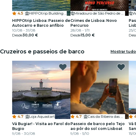
4.5
·
HIPPOtrip Building - Doca de Santo
Miradouro de São Pedro de Alcântara
W
HIPPOtrip Lisboa: Passeio de
Crimes de Lisboa: Novo
Pas
Autocarro e Barco anfíbio
Percurso
Lis
10/08 - 31/08
28/08 - 1/11
25/
Desde
30,00 €
Desde
15,00 €
Des
Cruzeiros e passeios de barco
Mostrar tudo
4.7
·
Loja Aquastart
4.7
·
Cais da Ribeira das Naus
Vá Bugiar! - Visita ao Farol do
Passeio de barco pelo Tejo
Vá B
Bugio
ao pôr do sol com Lisboat
San
9/08 - 30/08
9/08 - 5/10
15/