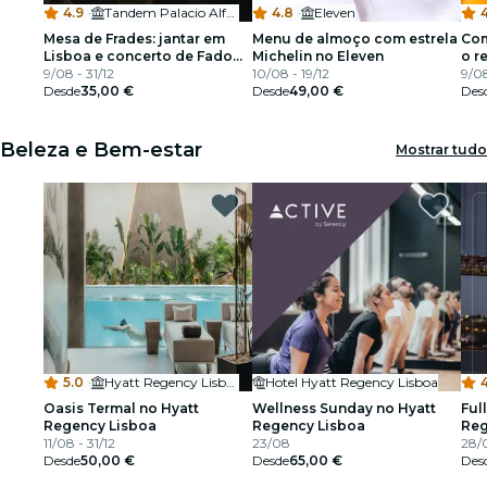
4.9
·
Tandem Palacio Alfama
4.8
·
Eleven
4
Mesa de Frades: jantar em
Menu de almoço com estrela
Com
Lisboa e concerto de Fado
Michelin no Eleven
o r
ao vivo
9/08 - 31/12
10/08 - 19/12
paí
9/08
Desde
35,00 €
Desde
49,00 €
Des
Beleza e Bem-estar
Mostrar tudo
5.0
·
Hyatt Regency Lisbon
Hotel Hyatt Regency Lisboa
4
Oasis Termal no Hyatt
Wellness Sunday no Hyatt
Ful
Regency Lisboa
Regency Lisboa
Reg
11/08 - 31/12
23/08
28/
Desde
50,00 €
Desde
65,00 €
Des