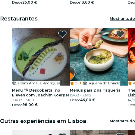
Desde
25,00 €
Desde
13,60 €
Des
Restaurantes
Mostrar tudo
Jardim Amália Rodrigues
5.0
·
Taqueria do Chiado
4
Menu “À Descoberta” no
Menus para 2 na Taqueria
The
Eleven com Joachim Koerper
15/08 - 26/12
Lis
10/08 - 31/10
Desde
46,00 €
14/0
Desde
98,00 €
Des
Outras experiências em Lisboa
Mostrar tudo