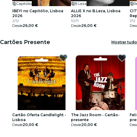
Capitólio
B.Leza
R
IBEYI no Capitólio, Lisboa
ALLIE X no B.Leza, Lisboa
CIT
2026
2026
Rep
2/12
10/11
20
1/12
Desde
26,00 €
Desde
26,00 €
Des
Cartões Presente
Mostrar tudo
Cartão Oferta Candlelight -
The Jazz Room - Cartão-
Fel
Lisboa
presente
pre
Desde
20,00 €
Desde
20,00 €
Des