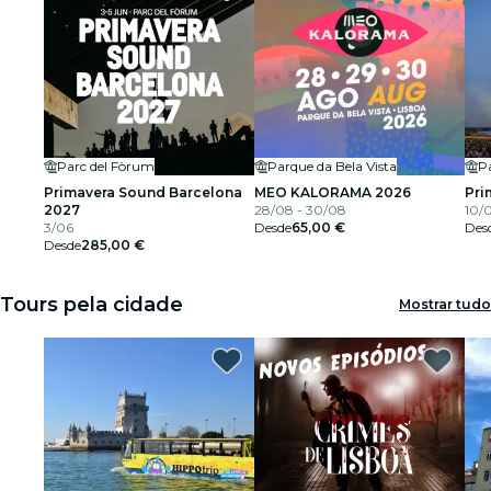
Parc del Fòrum
Parque da Bela Vista
P
Primavera Sound Barcelona
MEO KALORAMA 2026
Pri
2027
28/08 - 30/08
10/
3/06
Desde
65,00 €
Des
Desde
285,00 €
Tours pela cidade
Mostrar tudo