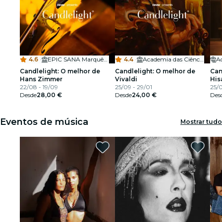
4.6
·
EPIC SANA Marquês Hotel
4.4
·
Academia das Ciências de Lisboa
Candlelight: O melhor de
Candlelight: O melhor de
Can
Hans Zimmer
Vivaldi
His
22/08 - 19/09
25/09 - 29/01
25/0
Desde
28,00 €
Desde
24,00 €
Des
Eventos de música
Mostrar tudo