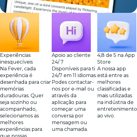
Experiências
Apoio ao cliente
4,8 de 5 na App
inesquecíveis
24/ 7
Store
Na Fever, cada
Disponíveis para ti
A nossa app
experiência é
24/7 em 11 idiomas.
está entre as
desenhada para criar
Podes contactar-
melhores
memórias
nos por e-mail ou
classificadas e
duradouras. Quer
através da
mais utilizadas
seja sozinho ou
aplicação para
na indústria de
acompanhado,
começar uma
entretenimento
selecionamos as
conversa por
ao vivo.
melhores
mensagem ou
experiências para
uma chamada.
que possas