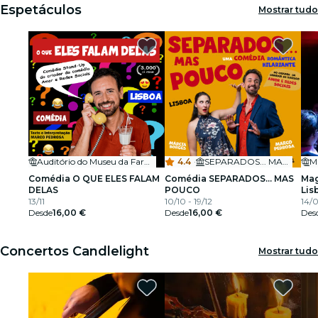
Espetáculos
Mostrar tudo
Auditório do Museu da Farmácia
4.4
·
SEPARADOS... MAS POUCO
Comédia O QUE ELES FALAM
Comédia SEPARADOS... MAS
Mag
DELAS
POUCO
Lis
13/11
10/10 - 19/12
14/0
Desde
16,00 €
Desde
16,00 €
Des
Concertos Candlelight
Mostrar tudo