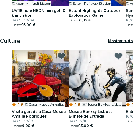
Neon Minigolf Lisbon
Estoril Railway Station
H
UV 18 hole NEON minigolf &
Estoril Highlights Outdoor
Sun
bar LIsbon
Exploration Game
Hya
9/08 - 30/04
Desde
8,99 €
10/0
Desde
15,00 €
Des
Cultura
Mostrar tudo
4.9
·
Casa-Museu Amália Rodrigues
4.8
·
Museu Banksy Lisboa
4
Visita guiada à Casa-Museu
Museu Banksy Lisboa:
Ent
Amália Rodrigues
Bilhete de Entrada
10/
9/08 - 30/10
9/08 - 2/11
Des
Desde
9,00 €
Desde
13,00 €