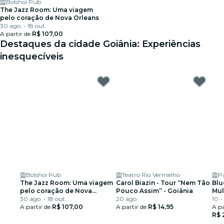
Bolshoi Pub
The Jazz Room: Uma viagem
pelo coração de Nova Orleans
30 ago. - 18 out.
A partir de
R$ 107,00
Destaques da cidade Goiânia: Experiências
inesquecíveis
Bolshoi Pub
Teatro Rio Vermelho
P
The Jazz Room: Uma viagem
Carol Biazin - Tour “Nem Tão
Blu
pelo coração de Nova
Pouco Assim” - Goiânia
Mul
Orleans
30 ago. - 18 out.
20 ago.
Mar
10 -
A partir de
R$ 107,00
A partir de
R$ 14,95
A pa
R$ 