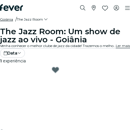
Goiânia
The Jazz Room
The Jazz Room: Um show de
jazz ao vivo - Goiânia
Venha conhecer o melhor clube de jazz da cidade! Trazemos o melhor do blues, soul e música jazz para locais intimistas. Cada nota conta uma história, cada solo agita o espírito. E o público? Eles simplesmente entendem. Explore espetáculos de jazz ao vivo perto de você!
Ler mais
Data
1
experiência