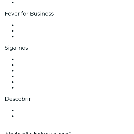
Parcerias
Fever for Business
Eventos privados e ingressos para grupos
Benefícios para as empresas
Cartões-presente e vouchers para empresas
Siga-nos
Facebook
X (Twitter)
Instagram
TikTok
LinkedIn
YouTube
Descobrir
Locais de eventos - Feira de Santana
Brasil