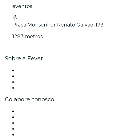
eventos
Praça Monsenhor Renato Galvao, 173
1283 metros
Sobre a Fever
Imprensa
Carreiras
Cartões-Presente
Central de Ajuda
Colabore conosco
Gerencie seu evento
Publique seu evento
Eventos corporativos e benefícios
Programa de Afiliados
Programa de embaixadores e influencers