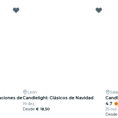
León
Sal
taciones de
Candlelight: Clásicos de Navidad
Candl
4.7
19 dez.
Desde
€ 18,50
25 out.
Desd