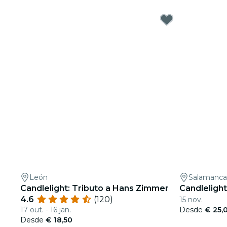
León
Salamanca
Candlelight: Tributo a Hans Zimmer
Candleligh
4.6
(120)
15 nov.
17 out. - 16 jan.
Desde
€ 25,
Desde
€ 18,50