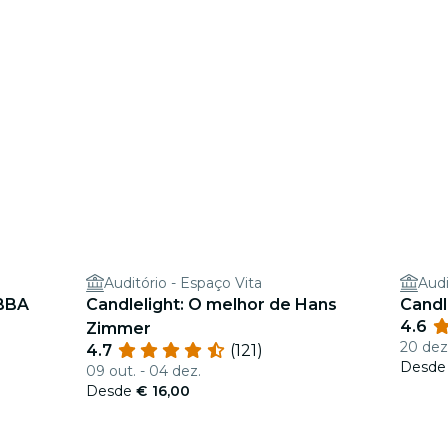
Auditório - Espaço Vita
Audi
ABBA
Candlelight: O melhor de Hans
Candl
4.6
Zimmer
20 dez
4.7
(121)
Desd
09 out. - 04 dez.
Desde
€ 16,00