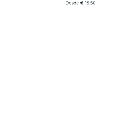
Desde
€ 19,50
Fever for Business
Segue-nos
Descob