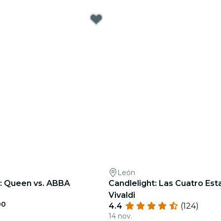
León
t: Queen vs. ABBA
Candlelight: Las Cuatro Es
Vivaldi
00
4.4
(124)
14 nov.