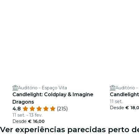
Auditório - Espaço Vita
Auditório -
Candlelight: Coldplay & Imagine
Candlelight
11 set.
Dragons
Desde
€ 18,
4.8
(215)
11 set. - 13 fev.
Desde
€ 16,00
Ver experiências parecidas perto d