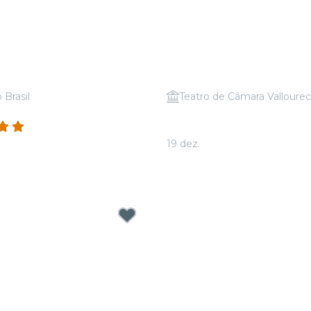
 Brasil
Teatro de Câmara Vallourec
 Tributo a Coldplay
Candlelight: Tributo a Mi
(1086)
Jackson
19 dez.
35,00
A partir de
R$ 48,00