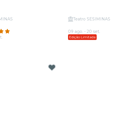
IMINAS
Teatro SESIMINAS
 Os Clássicos do Rock
Candlelight: Disney Can
(345)
09 ago. - 20 set.
t.
Edição Limitada
35,00
A partir de
R$ 64,00