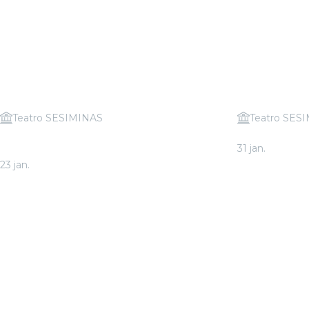
Teatro SESIMINAS
Teatro SES
Candlelight: O Melhor de Hans
Candlelight:
31 jan.
Zimmer
A partir de
R$ 
23 jan.
A partir de
R$ 43,00