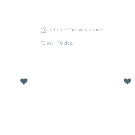
Teatro de Câmara Vallourec
ABBA
Candlelight: Tributo a Linkin Park
19 set. - 18 dez.
A partir de
R$ 46,00