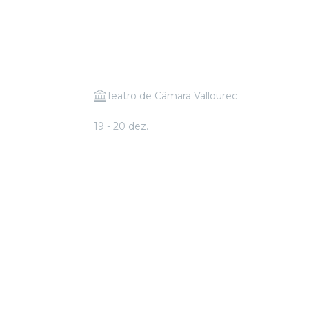
Teatro de Câmara Vallourec
chael
Candlelight: Clássicos de Natal
19 - 20 dez.
A partir de
R$ 50,00