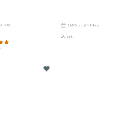
IMINAS
Teatro SESIMINAS
 Coldplay & Imagine
Candlelight: Queen vs. 
20 set.
A partir de
R$ 40,00
(1177)
.
43,00