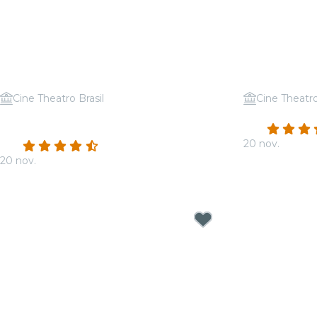
Cine Theatro Brasil
Cine Theatro
Candlelight: O Melhor de Hans
Candlelight:
4.8
Zimmer
20 nov.
4.7
(75)
A partir de
R$ 
20 nov.
A partir de
R$ 36,00