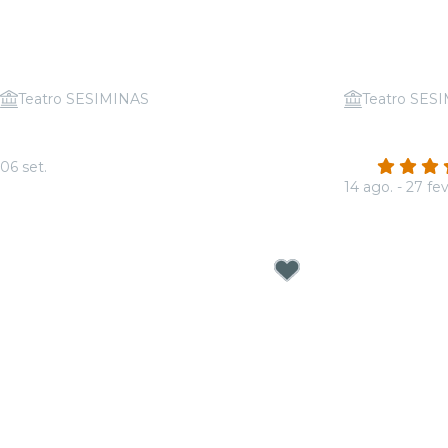
Teatro SESIMINAS
Teatro SES
Candlelight: Tributo a System of a
Candlelight:
Down
Dragons
4.9
06 set.
A partir de
R$ 43,00
14 ago. - 27 fev
A partir de
R$ 