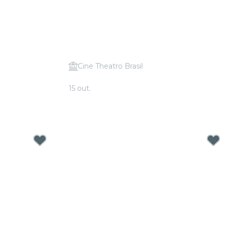
Cine Theatro Brasil
Beethoven
Candlelight: Tributo a Bruno Mars
15 out.
A partir de
R$ 35,00