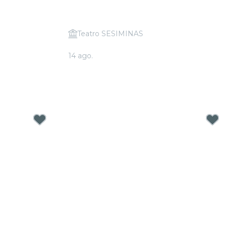
Teatro SESIMINAS
ções de Amor
Candlelight: Queen & The Beatles
14 ago.
A partir de
R$ 57,00