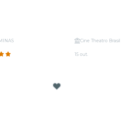
IMINAS
Cine Theatro Brasil
 Tributo a Taylor Swift
Candlelight: Mozart vs 
(187)
15 out.
.
A partir de
R$ 35,00
39,00