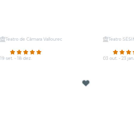
Teatro de Câmara Vallourec
Teatro SES
Candlelight: Tributo a Adele
Candlelight:
4.9
(18)
4.9
19 set. - 18 dez.
03 out. - 23 jan
A partir de
R$ 46,50
A partir de
R$ 