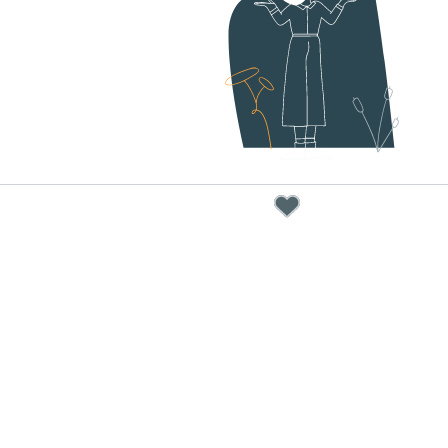
Em
Estamo
estes