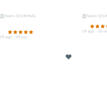
Teatro SESIMINAS
Teatro SES
Candlelight: Vivaldi, As Quatro
Candlelight:
4.9
Estações
09 ago. - 06 se
4.9
(779)
A partir de
R$ 
09 ago. - 03 out.
A partir de
R$ 65,80