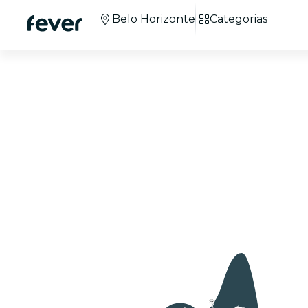
Belo Horizonte
Categorias
Candlelight Dia d
Namorados - Belo
Horizonte
Mais de 100 cidades
em todo o mundo.
+3M
de participantes.