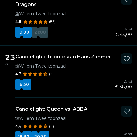
Dragons
Willem Twee toonzaal
4.8
(85)
Vanaf
19:00
21:00
€ 43,00
23
Candlelight: Tribute aan Hans Zimmer
ZO
Willem Twee toonzaal
4.7
(31)
Vanaf
16:30
€ 38,00
Candlelight: Queen vs. ABBA
Willem Twee toonzaal
4.4
(11)
Vanaf
18:30
20:30