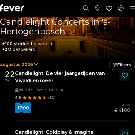
Candlelight Concerts in 's-
Hertogenbosch
+100 steden
ter wereld.
+3M
bezoekers.
augustus 2026
Filters
22
Candlelight: De vier jaargetijden van
Vivaldi en meer
ZA
Willem Twee toonzaal
4.6
(60)
Vanaf
17:00
€ 41,00
Candlelight: Coldplay & Imagine