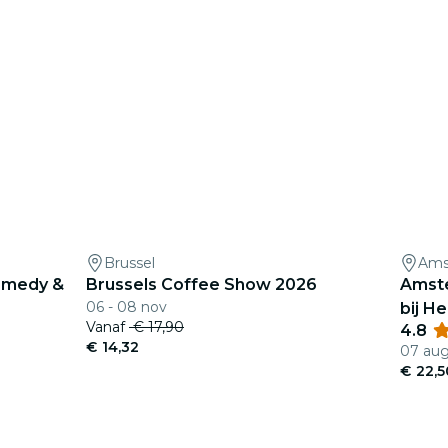
Brussel
Ams
Comedy &
Brussels Coffee Show 2026
Amste
06 - 08 nov
bij He
Vanaf
€ 17,90
4.8
€ 14,32
07 aug
€ 22,5