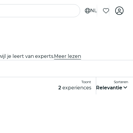
NL
l je leert van experts.
Meer lezen
Toont
Sorteren
2
experiences
Relevantie