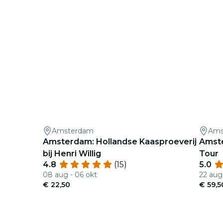
Amsterdam
Ams
Amsterdam: Hollandse Kaasproeverij
Amste
bij Henri Willig
Tour
4.8
(15)
5.0
08 aug - 06 okt
22 aug
€ 22,50
€ 59,5