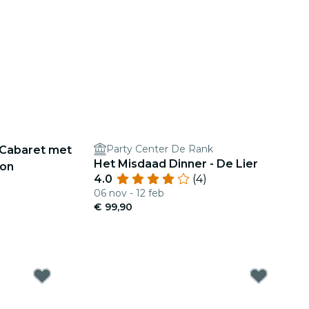
Party Center De Rank
: Cabaret met
Het Misdaad Dinner - De Lier
bon
4.0
(4)
06 nov - 12 feb
€ 99,90