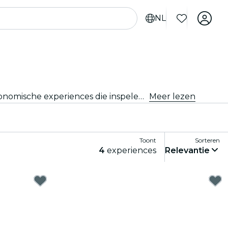
NL
Geniet van de beste evenementen op het gebied van eten en drinken in Rotterdam. Ontdek verleidelijke gastronomische experiences die inspelen op alle smaken en voorkeuren.
Meer lezen
Toont
Sorteren
4
experiences
Relevantie