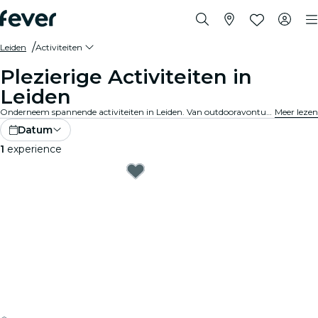
Leiden
Activiteiten
Plezierige Activiteiten in
Leiden
Onderneem spannende activiteiten in Leiden. Van outdooravonturen tot culturele belevenissen, ontdek de beste manieren om het beste uit je tijd te halen.
Meer lezen
Datum
1
experience