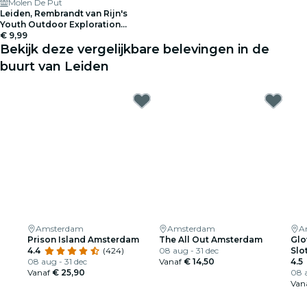
Molen De Put
Leiden, Rembrandt van Rijn's
Youth Outdoor Exploration
Game
€ 9,99
Bekijk deze vergelijkbare belevingen in de
buurt van Leiden
Amsterdam
Amsterdam
A
Prison Island Amsterdam
The All Out Amsterdam
Glo
4.4
(424)
08 aug - 31 dec
Slo
08 aug - 31 dec
Vanaf
€ 14,50
4.5
Vanaf
€ 25,90
08 a
Van