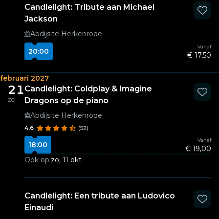
Candlelight: Tribute aan Michael
Jackson
Abdijsite Herkenrode
Vanaf
20:00
€ 17,50
februari 2027
21
Candlelight: Coldplay & Imagine
Dragons op de piano
ZO
Abdijsite Herkenrode
4.6
(52)
Vanaf
18:00
€ 19,00
Ook op:
zo, 11 okt
Candlelight: Een tribute aan Ludovico
Einaudi