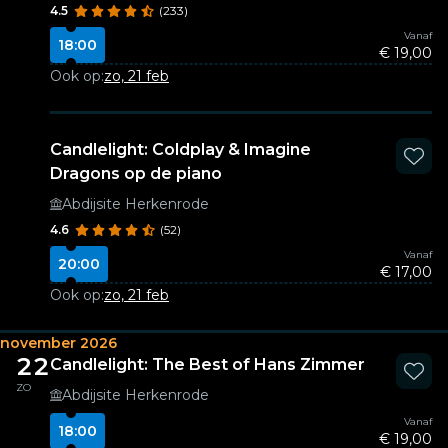
4.5
(233)
Vanaf
18:00
€ 19,00
Ook op:
zo, 21 feb
Candlelight: Coldplay & Imagine
Dragons op de piano
Abdijsite Herkenrode
4.6
(52)
Vanaf
20:00
€ 17,00
Ook op:
zo, 21 feb
november 2026
22
Candlelight: The Best of Hans Zimmer
ZO
Abdijsite Herkenrode
Vanaf
18:00
€ 19,00