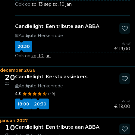
Ook op:
zo, 13 sep
·
zo, 10 jan
Candlelight: Een tribute aan ABBA
Abdijsite Herkenrode
Vanaf
20:30
€ 19,00
Ook op:
zo, 10 jan
december 2026
20
Candlelight: Kerstklassiekers
ZO
Abdijsite Herkenrode
4.3
(49)
Vanaf
18:00
20:30
€ 19,00
januari 2027
10
Candlelight: Een tribute aan ABBA
ZO