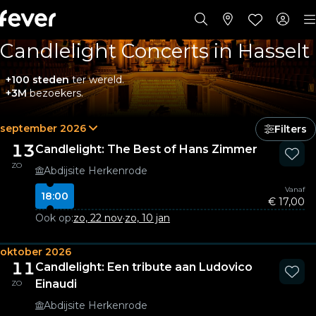
Candlelight Concerts in Hasselt
+100 steden
ter wereld.
+3M
bezoekers.
september 2026
Filters
13
Candlelight: The Best of Hans Zimmer
ZO
Abdijsite Herkenrode
Vanaf
18:00
€ 17,00
Ook op:
zo, 22 nov
·
zo, 10 jan
oktober 2026
11
Candlelight: Een tribute aan Ludovico
Einaudi
ZO
Abdijsite Herkenrode