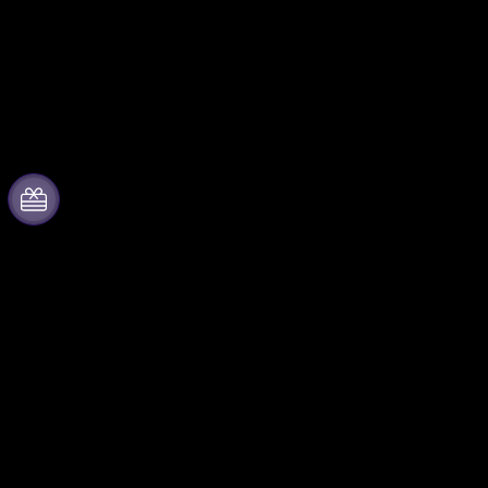
Over Fever
Partner worden
Pers
Beheer je evenement
Kom bij ons werken
Publiceer je evenement
Cadeaubonnen
Bedrijfsevenementen & -
voordelen
Helpcentrum
Affiliate programma
Programma voor