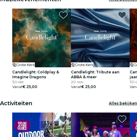
restaurants
film
Grote Kerk
Grote Kerk
G
Candlelight: Coldplay &
Candlelight: Tribute aan
Can
Imagine Dragons
ABBA & meer
jaa
30 okt
20 nov
30 
Vanaf
€ 25,00
Vanaf
€ 25,00
Van
Activiteiten
Alles bekijken