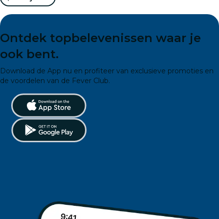
Ontdek topbelevenissen waar je
ook bent.
Download de App nu en profiteer van exclusieve promoties en
de voordelen van de Fever Club.