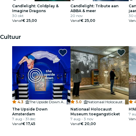
Candlelight: Coldplay &
Candlelight: Tribute aan
Can
Imagine Dragons
ABBA & meer
jaa
30 okt
20 nov
30 
Vanaf
€ 25,00
Vanaf
€ 25,00
Van
Cultuur
4.3
·
The Upside Down Amsterdam
5.0
·
Nationaal Holocaustmuseum
The Upside Down
Nationaal Holocaust
H'A
Amsterdam
Museum: toegangsticket
7 au
7 aug - 31 dec
7 aug - 3 nov
Van
Vanaf
€ 17,45
Vanaf
€ 20,00