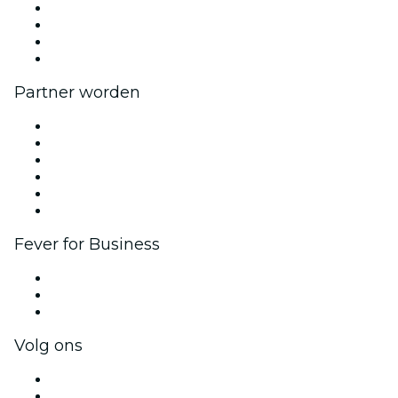
Pers
Kom bij ons werken
Cadeaubonnen
Helpcentrum
Partner worden
Beheer je evenement
Publiceer je evenement
Bedrijfsevenementen & -voordelen
Affiliate programma
Programma voor Ambassadeurs en Influencers
Samenwerkingen
Fever for Business
Privé-evenementen & tickets voor groepen
Bedrijfsvoordelen
Cadeaubonnen & vouchers voor bedrijven
Volg ons
Facebook
X (Twitter)