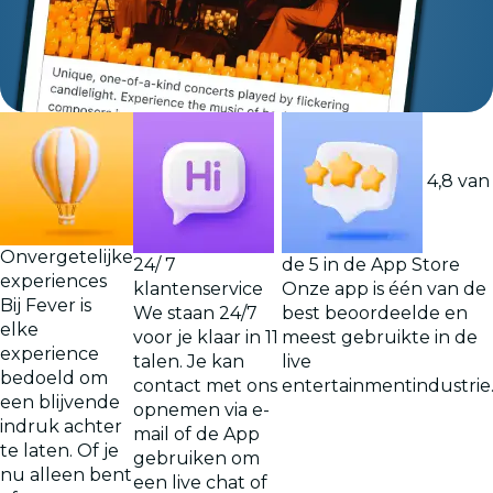
4,8 van
Onvergetelijke
24/ 7
de 5 in de App Store
experiences
klantenservice
Onze app is één van de
Bij Fever is
We staan 24/7
best beoordeelde en
elke
voor je klaar in 11
meest gebruikte in de
experience
talen. Je kan
live
bedoeld om
contact met ons
entertainmentindustrie
een blijvende
opnemen via e-
indruk achter
mail of de App
te laten. Of je
gebruiken om
nu alleen bent
een live chat of