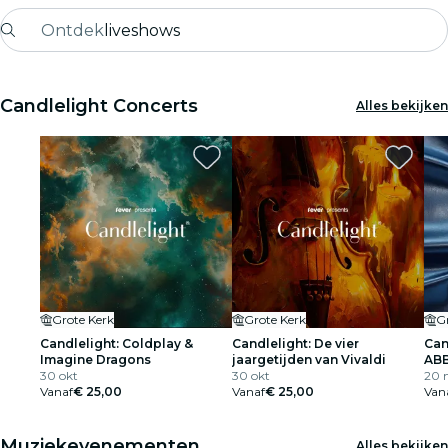
Ontdek
liveshows
Madrid
Candlelight Concerts
Alles bekijken
Candlelight
Londen
experiences en steden
São Paulo
tentoonstellingen
Grote Kerk
Grote Kerk
G
Seoul
Candlelight: Coldplay &
Candlelight: De vier
Can
Imagine Dragons
jaargetijden van Vivaldi
ABB
30 okt
30 okt
20 
stedentours
Vanaf
€ 25,00
Vanaf
€ 25,00
Van
concerten
Muziekevenementen
Alles bekijken