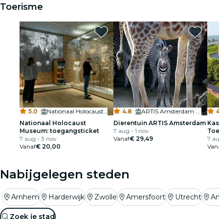
Toerisme
5.0
·
Nationaal Holocaustmuseum
4.8
·
ARTIS Amsterdam Royal Zoo
Nationaal Holocaust
Dierentuin ARTIS Amsterdam
Kas
Museum: toegangsticket
7 aug - 1 nov
Toe
7 aug - 3 nov
Vanaf
€ 29,49
7 au
Vanaf
€ 20,00
Van
Nabijgelegen steden
Arnhem
Harderwijk
Zwolle
Amersfoort
Utrecht
A
Zoek je stad