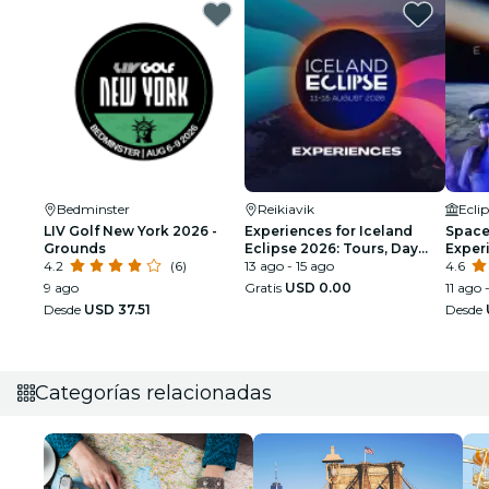
Bedminster
Reikiavik
Ecli
LIV Golf New York 2026 -
Experiences for Iceland
Space 
Grounds
Eclipse 2026: Tours, Day
Exper
4.2
(6)
Trips & Festival Side Quests
13 ago - 15 ago
4.6
9 ago
Gratis
USD 0.00
11 ago 
Desde
USD 37.51
Desde
Categorías relacionadas