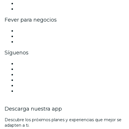
Programa de embajadores e influencers
Colaboraciones de marca
Fever para negocios
Eventos privados y entradas de grupo
Beneficios corporativos
Tarjetas y cupones de regalo corporativos
Síguenos
Facebook
X (Twitter)
Instagram
TikTok
LinkedIn
Youtube
Descarga nuestra app
Descubre los próximos planes y experiencias que mejor se
adapten a ti.