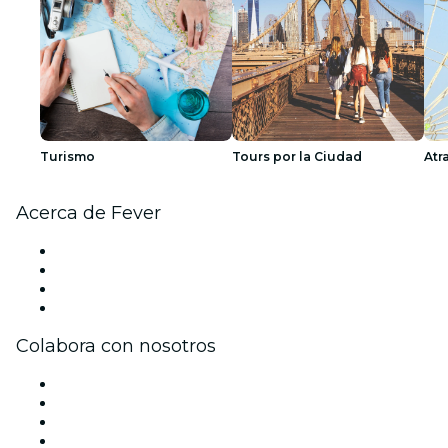
Turismo
Tours por la Ciudad
Atr
Acerca de Fever
Prensa
Únete al equipo
Tarjetas Regalo
Centro de asistencia
Colabora con nosotros
Gestiona tu evento
Publica tu evento
Eventos y beneficios para empresas
Programa de Afiliados