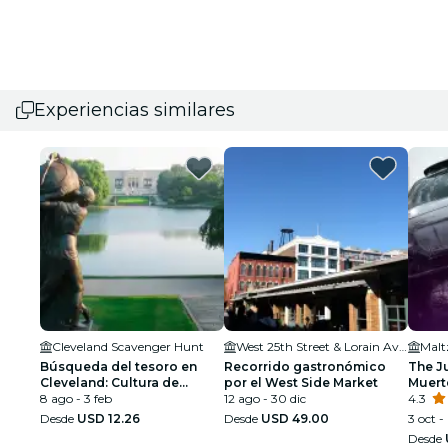
Experiencias similares
Cleveland Scavenger Hunt
West 25th Street & Lorain Avenue
Búsqueda del tesoro en
Recorrido gastronómico
The Ju
Cleveland: Cultura de
por el West Side Market
Muert
Cleveland
8 ago - 3 feb
12 ago - 30 dic
4.3
Desde
USD 12.26
Desde
USD 49.00
3 oct - 
Desde