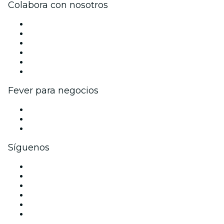
Colabora con nosotros
Gestiona tu evento
Publica tu evento
Eventos y beneficios para empresas
Programa de Afiliados
Programa de embajadores e influencers
Colaboraciones de marca
Fever para negocios
Eventos privados y entradas de grupo
Beneficios corporativos
Tarjetas y cupones de regalo corporativos
Síguenos
Facebook
X (Twitter)
Instagram
TikTok
LinkedIn
Youtube