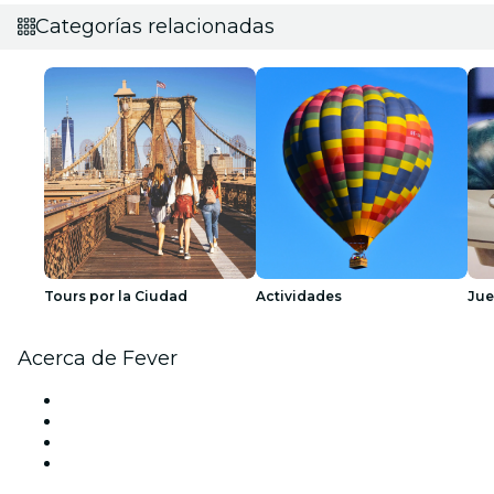
Categorías relacionadas
Tours por la Ciudad
Actividades
Ju
Acerca de Fever
Prensa
Únete al equipo
Tarjetas Regalo
Centro de asistencia