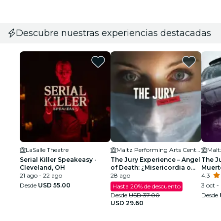
Descubre nuestras experiencias destacadas
LaSalle Theatre
Maltz Performing Arts Center
Serial Killer Speakeasy -
The Jury Experience – Angel
The Ju
Cleveland, OH
of Death: ¿Misericordia o
Muert
21 ago - 22 ago
Asesino?
28 ago
4.3
Desde
USD 55.00
3 oct - 
Hasta 20% de descuento
Desde
USD 37.00
Desde
USD 29.60