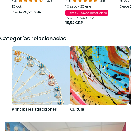
hombre que desafió a Dios»
4.5
(27)
Armstrong
4.8
(51)
18 oct
10 oct
10 sept - 23 ene
Desde
Desde
26,25 GBP
Hasta 20% de descuento
Desde
19,24 GBP
15,54 GBP
Categorías relacionadas
Principales atracciones
Cultura
T