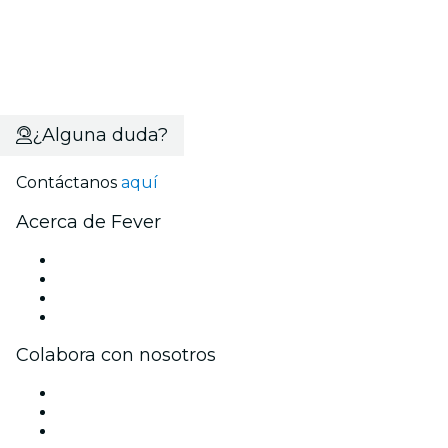
¿Alguna duda?
Contáctanos
aquí
Acerca de Fever
Prensa
Únete al equipo
Tarjetas Regalo
Centro de asistencia
Colabora con nosotros
Gestiona tu evento
Publica tu evento
Eventos y beneficios para empresas