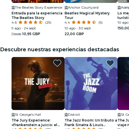
The Beatles Story Experience
Anchor Courtyard
Entrada para la experiencia
Beatles Magical Mystery
Lo mej
The Beatles Story
Tour
turíst
4.6
(25)
4.4
(5)
10 ago 
9 ago - 24 sept
10 ago - 30 sept
150,0
Desde
10,95 GBP
22,00 GBP
Descubre nuestras experiencias destacadas
St George's Hall
District
St G
The Jury Experience:
The Jazz Room: Un tributo a
The Ju
«Frankenstein a juicio: el
Frank Sinatra & Louis
viaje 