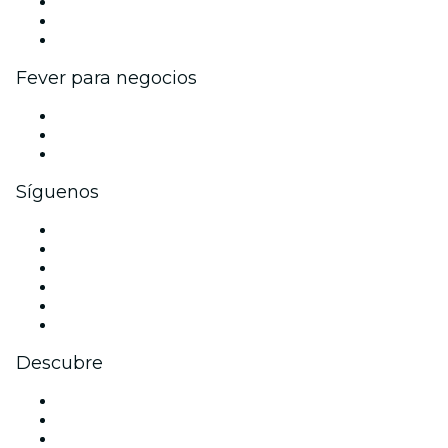
Programa de Afiliados
Programa de embajadores e influencers
Colaboraciones de marca
Fever para negocios
Eventos privados y entradas de grupo
Beneficios corporativos
Tarjetas y cupones de regalo corporativos
Síguenos
Facebook
X (Twitter)
Instagram
TikTok
LinkedIn
Youtube
Descubre
Locales y espacios de eventos en Liverpool
Hoy
Mañana